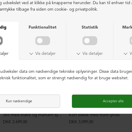
LIGNENDE PRODUKTER
Sko med snøre og markant syning
Kort støvle med front-lynlås
DKK 2.699,00
DKK 3.099,00