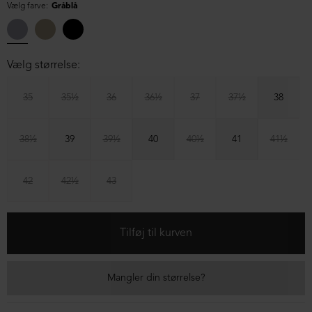
Vælg farve:
Gråblå
Vælg størrelse:
35
35½
36
36½
37
37½
38
38½
39
39½
40
40½
41
41½
42
42½
43
Mangler din størrelse?