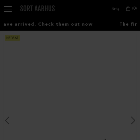
0
Søg
ve arrived. Check them out now
The firs
NEDSAT
Vælg
land:
Denmark