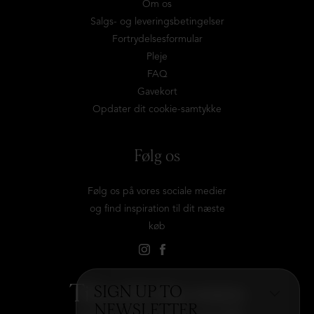
Om os
Salgs- og leveringsbetingelser
Fortrydelsesformular
Pleje
FAQ
Gavekort
Opdater dit cookie-samtykke
Følg os
Følg os på vores sociale medier
og find inspiration til dit næste
køb
Tilmeld dig vores
SIGN UP TO
NEWSLETTER