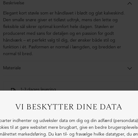
Beskrivelse
Elegant kort støvle som er håndlavet i blødt og glat kalveskind.
Den smalle snøre giver et tidløst udtryk, mens den lette og
fleksible sål sikrer optimal komfort hele dagen. Støvlen er
produceret med sans for detaljen og en passion for godt
håndværk – et perfekt valg til dig, der ønsker både stil og
funktion i ét. Pasformen er normal i længden, og bredden er
normal til bred.
Materiale
Støvlen er lavet i kalveskind. Sålen er lavet i blandingsmaterialer
af syntetisk gummi.
1-3 dages levering
Fri fragt fra 1.000,- i DK (pakkeshop)
Ekstraordinær kvalitet - produceret i Europa