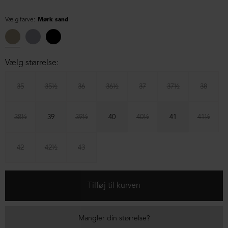
Vælg farve:
Mørk sand
Vælg størrelse:
35
35½
36
36½
37
37½
38
38½
39
39½
40
40½
41
41½
42
42½
43
Mangler din størrelse?