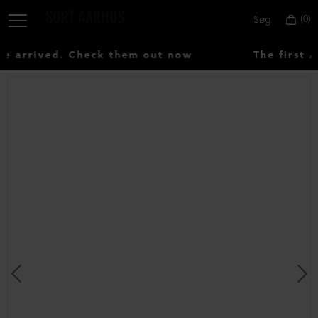
0
Søg
 arrived. Check them out now
The first A
Vælg
land:
Denmark