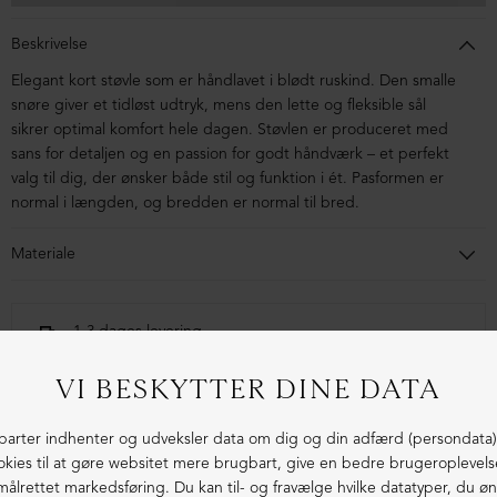
Beskrivelse
Elegant kort støvle som er håndlavet i blødt ruskind. Den smalle
snøre giver et tidløst udtryk, mens den lette og fleksible sål
sikrer optimal komfort hele dagen. Støvlen er produceret med
sans for detaljen og en passion for godt håndværk – et perfekt
valg til dig, der ønsker både stil og funktion i ét. Pasformen er
normal i længden, og bredden er normal til bred.
Materiale
Støvlen er lavet i ruskind. Sålen er lavet i blandingsmaterialer af
syntetisk gummi.
1-3 dages levering
Fri fragt fra 1.000,- i DK (pakkeshop)
Ekstraordinær kvalitet - produceret i Europa