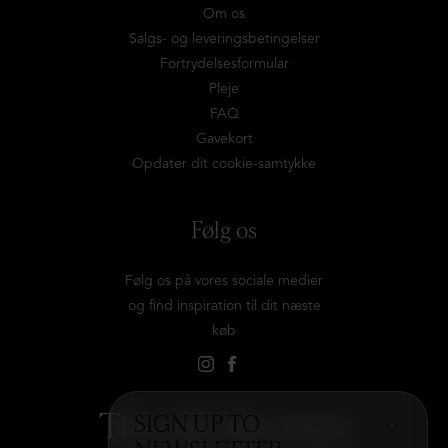
Om os
Salgs- og leveringsbetingelser
Fortrydelsesformular
Pleje
FAQ
Gavekort
Opdater dit cookie-samtykke
Følg os
Følg os på vores sociale medier
og find inspiration til dit næste
køb
Tilmeld dig vores
SIGN UP TO