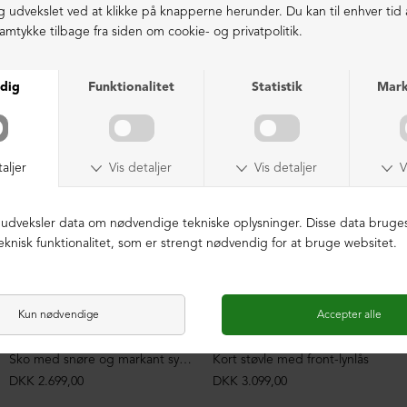
LIGNENDE PRODUKTER
Sko med snøre og markant syning
Kort støvle med front-lynlås
DKK 2.699,00
DKK 3.099,00