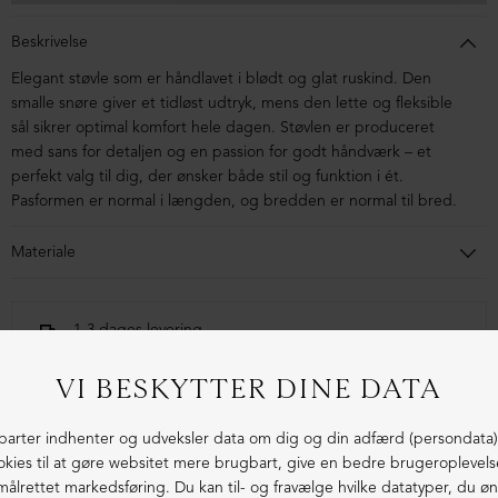
Beskrivelse
Elegant støvle som er håndlavet i blødt og glat ruskind. Den
smalle snøre giver et tidløst udtryk, mens den lette og fleksible
sål sikrer optimal komfort hele dagen. Støvlen er produceret
med sans for detaljen og en passion for godt håndværk – et
perfekt valg til dig, der ønsker både stil og funktion i ét.
Pasformen er normal i længden, og bredden er normal til bred.
Materiale
Støvlen er lavet i ruskind. Sålen er lavet i blandingsmaterialer af
syntetisk gummi.
1-3 dages levering
Fri fragt fra 1.000,- i DK (pakkeshop)
Ekstraordinær kvalitet - produceret i Europa