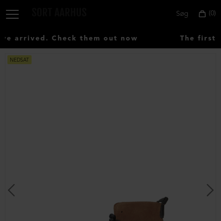
0
Søg
e arrived. Check them out now
The first 
NEDSAT
Vælg
land:
Denmark