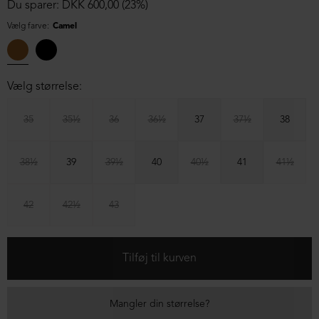
Du sparer: DKK 600,00 (23%)
Vælg farve:
Camel
Vælg størrelse:
35
35½
36
36½
37
37½
38
38½
39
39½
40
40½
41
41½
42
42½
43
Mangler din størrelse?