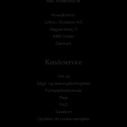
Mail:
info@lofina.dk
Hovedkontor:
Lofina / Shoebox A/S
Højgaardsvej 11
8300 Odder
Danmark
Kundeservice
Om os
Salgs- og leveringsbetingelser
Fortrydelsesformular
Pleje
FAQ
Gavekort
Opdater dit cookie-samtykke