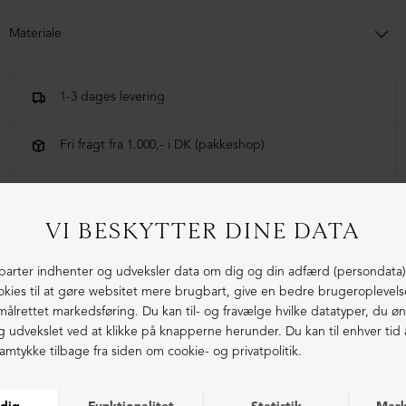
Materiale
Støvlen er lavet i kalveskind foret med svineskind. Sålen er lavet i
gummi.
1-3 dages levering
Fri fragt fra 1.000,- i DK (pakkeshop)
Ekstraordinær kvalitet - produceret i Europa
LIGNENDE PRODUKTER
NEDSAT
NEDSAT