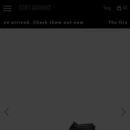
0
Søg
ve arrived. Check them out now
The first
Vælg
land:
Denmark