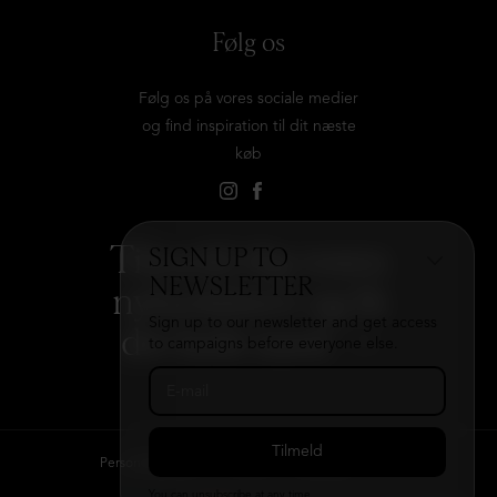
Følg os
Følg os på vores sociale medier
og find inspiration til dit næste
køb
Tilmeld dig vores
SIGN UP TO
NEWSLETTER
nyhedsbrev og få
Sign up to our newsletter and get access
det hele med
→
to campaigns before everyone else.
Persondatapolitik
Kontakt
B2B login
You can unsubscribe at any time.