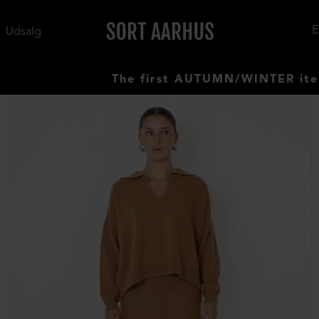
Udsalg
The first AUTUMN/WINTER items have a