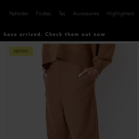
Nyheder
Fodtøj
Tøj
Accessories
Highlighted
ived. Check them out now
NEDSAT