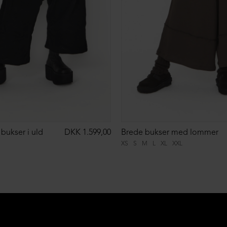
bukser i uld
DKK 1.599,00
Brede bukser med lommer
XS
S
M
L
XL
XXL