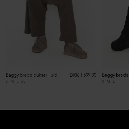
Baggy brede bukser i uld
DKK 1.599,00
Baggy brede 
S
M
L
XL
S
M
L