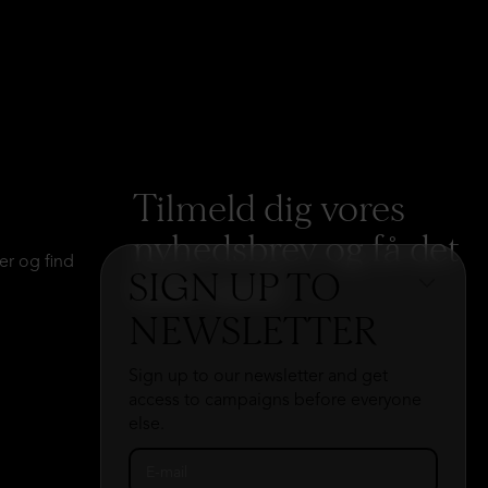
Tilmeld dig vores
nyhedsbrev og få det
er og find
SIGN UP TO
hele med
→
NEWSLETTER
Sign up to our newsletter and get
access to campaigns before everyone
else.