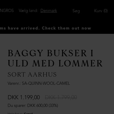
ENGROS
Vælg land:
Denmark
Søg
Kurv
0
rrived. Check them out now
BAGGY BUKSER I
ULD MED LOMMER
SORT AARHUS
Varenr.
SA-QUINN-WOOL-CAMEL
DKK 1.199,00
DKK 1.799,00
Du sparer: DKK 600,00 (33%)