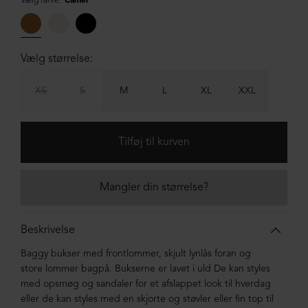
Vælg farve:
Camel
Vælg størrelse:
XS
S
M
L
XL
XXL
Mangler din størrelse?
Beskrivelse
Baggy bukser med frontlommer, skjult lynlås foran og
store lommer bagpå. Bukserne er lavet i uld De kan styles
med opsmøg og sandaler for et afslappet look til hverdag
eller de kan styles med en skjorte og støvler eller fin top til