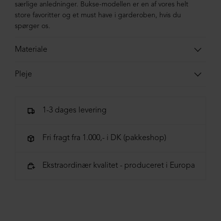
særlige anledninger. Bukse-modellen er en af vores helt
store favoritter og et must have i garderoben, hvis du
spørger os.
Materiale
30% uld, 33% polyester, 14% viscose, 13% poliamid, 10%
Pleje
elastan
Vaskes ved 30 grader skånevask
1-3 dages levering
Fri fragt fra 1.000,- i DK (pakkeshop)
Ekstraordinær kvalitet - produceret i Europa