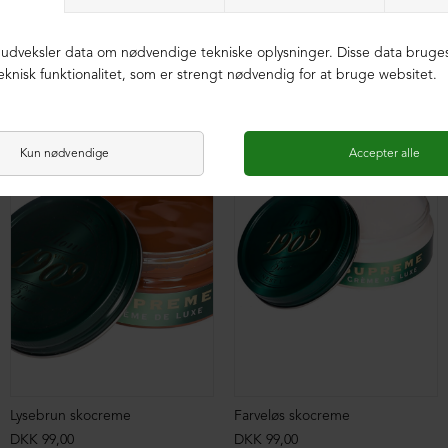
Nilfett læderfedt
Sort skocreme
DKK 79,00
DKK 99,00
Lysebrun skocreme
Farveløs skocreme
DKK 99,00
DKK 99,00