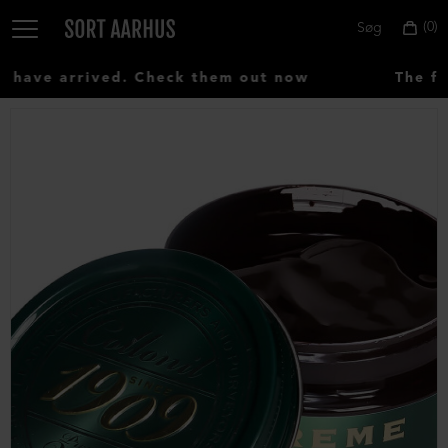
0
Søg
ave arrived. Check them out now
The fir
Vælg
land:
Denmark