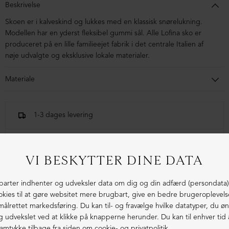
Beskrivelse
Skoen er i kalveskind og
lukkes med en klassisk snørelukning.
Modellen har en yderst fleksibel gummi sål. Alle Lofina sko er
produceret på en lille familieejet fabrik i det centrale Italien af
nøje udvalgte og eksklusive lokale materialer.
Materiale
Skoen er i kalveskind. Sålen er lavet i blandingsmaterialer af
syntetisk gummi
1-3 dages levering
Fri fragt fra 1.000,- i DK (pakkeshop)
Ekstraordinær kvalitet - produceret i Europa
LIGNENDE PRODUKTER