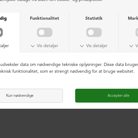
NEDSAT
Sko med snøre
Slippers i pels med fodsengssål
DKK 2.399,00
DKK 2.699,00
DKK 1.899,00