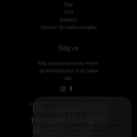
Pleje
FAQ
Gavekort
Opdater dit cookie-samtykke
Følg os
Følg os på vores sociale medier
og find inspiration til dit næste
køb
Tilmeld dig vores
SIGN UP TO
NEWSLETTER
nyhedsbrev og få
Sign up to our newsletter and get access
det hele med
→
to campaigns before everyone else.