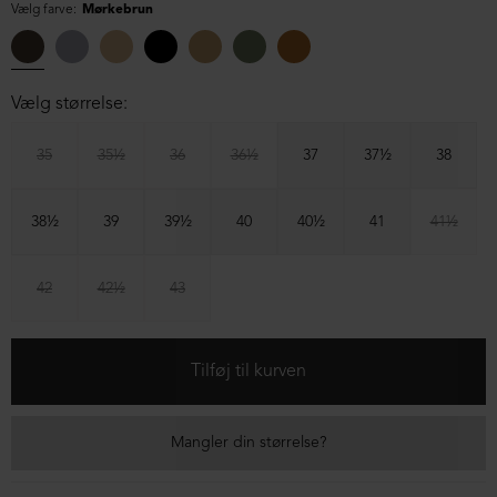
Vælg farve:
Mørkebrun
Vælg størrelse:
35
35½
36
36½
37
37½
38
38½
39
39½
40
40½
41
41½
42
42½
43
Mangler din størrelse?