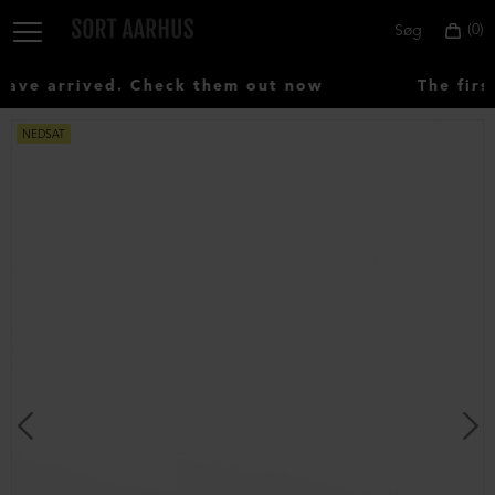
0
Søg
ve arrived. Check them out now
The first
NEDSAT
Vælg
land:
Denmark