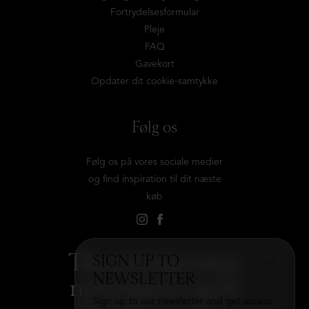
Fortrydelsesformular
Pleje
FAQ
Gavekort
Opdater dit cookie-samtykke
Følg os
Følg os på vores sociale medier
og find inspiration til dit næste
køb
Tilmeld dig vores
SIGN UP TO
NEWSLETTER
nyhedsbrev og få
Sign up to our newsletter and get access