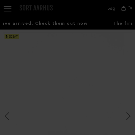
0
Søg
ve arrived. Check them out now
The first
NEDSAT
Vælg
land:
Denmark