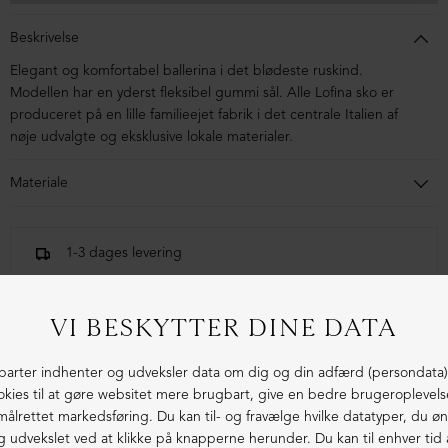
Beskrivelse
Elegant og komfortabel ballerina i det blødeste ruskind.
Modellen har en yderst fleksibel gummi sål. Alle Lofina sko er
produceret på en lille familieejet fabrik i det centrale Italien af
nøje udvalgte og eksklusive lokale materialer.
Materiale
Ballerinaen er i ruskind. Sålen er lavet i blandingsmaterialer af
syntetisk gummi
1-3 dages levering
Fri fragt fra 1.000,- i DK (pakkeshop)
Ekstraordinær kvalitet - produceret i Europa