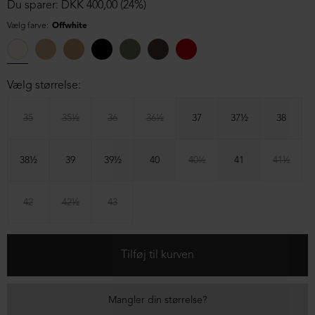
Du sparer: DKK 400,00 (24%)
Vælg farve:
Offwhite
Vælg størrelse:
35
35½
36
36½
37
37½
38
38½
39
39½
40
40½
41
41½
42
42½
43
Mangler din størrelse?