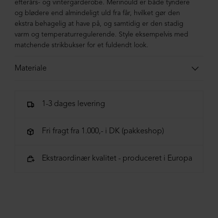
efterårs- og vintergarderobe. Merinould er både tyndere
og blødere end almindeligt uld fra får, hvilket gør den
ekstra behagelig at have på, og samtidig er den stadig
varm og temperaturregulerende. Style eksempelvis med
matchende strikbukser for et fuldendt look.
Materiale
100% virgin uld, merino extrafine
1-3 dages levering
Fri fragt fra 1.000,- i DK (pakkeshop)
Ekstraordinær kvalitet - produceret i Europa