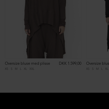
Oversize bluse med plisse
DKK 1.599,00
Oversize blu
XS
S
M
L
XL
XXL
XS
S
M
L
XL