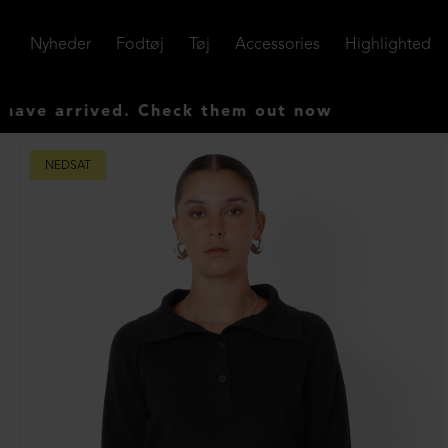
Nyheder
Fodtøj
Tøj
Accessories
Highlighted
ived. Check them out now
NEDSAT