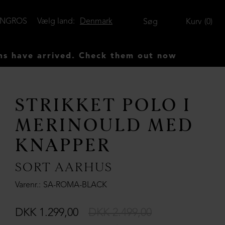
ENGROS
Vælg land:
Denmark
Søg
Kurv
0
rrived. Check them out now
STRIKKET POLO I
MERINOULD MED
KNAPPER
SORT AARHUS
Varenr.
SA-ROMA-BLACK
DKK 1.299,00
DKK 2.499,00