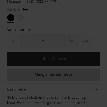
Du sparer: DKK 1.200,00 (48%)
Vælg farve:
Sort
Vælg størrelse:
XS
S
M
L
XL
XXL
Mangler din størrelse?
Beskrivelse
Strikket polo i blødt merinould, som har knapper og
krave. En meget anvendelig strik som er et must i din