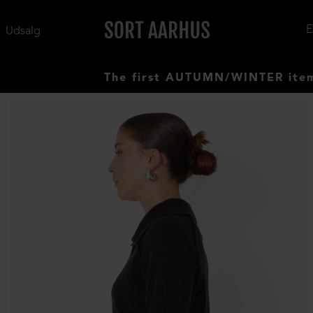
Udsalg
The first AUTUMN/WINTER items have a