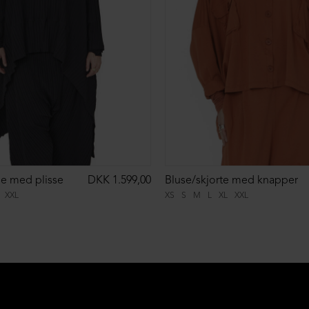
se med plisse
DKK 1.599,00
Bluse/skjorte med knapper
XXL
XS
S
M
L
XL
XXL