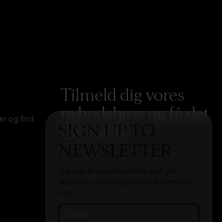
Tilmeld dig vores
nyhedsbrev og få det
er og find
SIGN UP TO
hele med
→
NEWSLETTER
Sign up to our newsletter and get
access to campaigns before everyone
else.