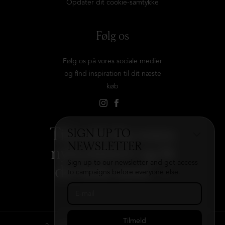
Opdater dit cookie-samtykke
Følg os
Følg os på vores sociale medier
og find inspiration til dit næste
køb
Tilmeld dig vores
SIGN UP TO
NEWSLETTER
nyhedsbrev og få
Sign up to our newsletter and get access
det hele med
→
to campaigns before everyone else.