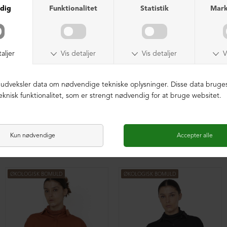
Oversize bluse med plisse
Oversize bluse med plisse
DKK 1.599,00
DKK 1.599,00
ØKOLOGISK BOMULD
ØKOLOGISK BOMULD