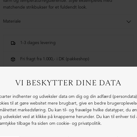
varm og temperaturregulerende. Style eksempelvis med
matchende strikbukser for et fuldendt look.
Materiale
100% virgin uld, merino extrafine
1-3 dages levering
Fri fragt fra 1.000,- i DK (pakkeshop)
Ekstraordinær kvalitet - produceret i Europa
LIGNENDE PRODUKTER
ØKOLOGISK BOMULD
ØKOLOGISK BOMULD