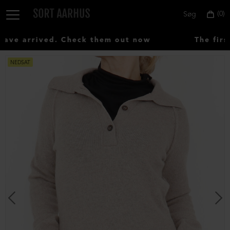
0
Søg
ve arrived. Check them out now
The first
NEDSAT
Vælg
land:
Denmark