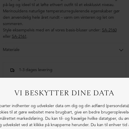
på-lag og ideel til at løfte ethvert outfit til et eksklusivt niveau.
Merinouldens naturlige temperaturregulerende egenskaber gør
den anvendelig hele året rundt – varm om vinteren og let om
sommeren.
Style eksempelvis med en af vores basis-bluser under:
SA-2160
eller
SA-2161
.
Materiale
100% extra fine merinould
1-3 dages levering
Fri fragt fra 1.000,- i DK (pakkeshop)
Ekstraordinær kvalitet - produceret i Europa
LIGNENDE PRODUKTER