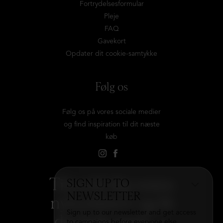
Fortrydelsesformular
Pleje
FAQ
Gavekort
Opdater dit cookie-samtykke
Følg os
Følg os på vores sociale medier
og find inspiration til dit næste
køb
Tilmeld dig vores
SIGN UP TO
NEWSLETTER
nyhedsbrev og få
Sign up to our newsletter and get access
det hele med
→
to campaigns before everyone else.