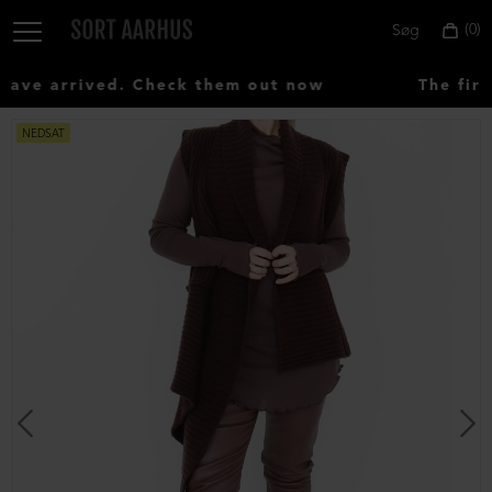
0
Søg
ve arrived. Check them out now
The first
NEDSAT
Vælg
land:
Denmark