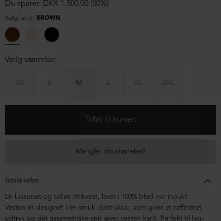
Du sparer: DKK 1.500,00 (50%)
Vælg farve:
BROWN
Vælg størrelse:
XS
S
M
L
XL
XXL
Mangler din størrelse?
Beskrivelse
En luksuriøs og tidløs strikvest, lavet i 100% blød merinould.
Vesten er designet i en smuk ribstruktur, som giver et raffineret
udtryk og det assymetriske snit giver vesten kant. Perfekt til lag-