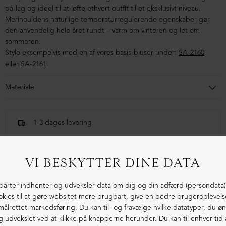
på-lag og ideel til at løfte ethvert outfit til et eksklusivt niveau.
Merinouldens naturlige temperaturregulerende egenskaber gør
den anvendelig hele året rundt – varm om vinteren og let om
sommeren.
Style eksempelvis med en af vores basis-bluser under:
SA-2160
eller
SA-2161
.
Materiale
100% extra fine merinould
1-3 dages levering
Fri fragt fra 1.000,- i DK (pakkeshop)
Ekstraordinær kvalitet - produceret i Europa
LIGNENDE PRODUKTER