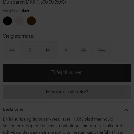
Du sparer: DKK 1.500,00 (50%)
Vælg farve:
Sort
Vælg størrelse:
XS
S
M
L
XL
XXL
Mangler din størrelse?
Beskrivelse
En luksuriøs og tidløs strikvest, lavet i 100% blød merinould.
Vesten er designet i en smuk ribstruktur, som giver et raffineret
udtryk og det assymetriske snit giver vesten kant. Perfekt til lag-