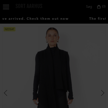
0
Søg
e arrived. Check them out now
The first 
NEDSAT
Vælg
land:
Denmark