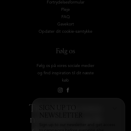
Fortrydelsesformular
Pleje
FAQ
Gavekort
Opdater dit cookie-samtykke
Følg os
Følg os på vores sociale medier
og find inspiration til dit næste
køb
Tilmeld dig vores
SIGN UP TO
NEWSLETTER
nyhedsbrev og få
Sign up to our newsletter and get access
det hele med
→
to campaigns before everyone else.