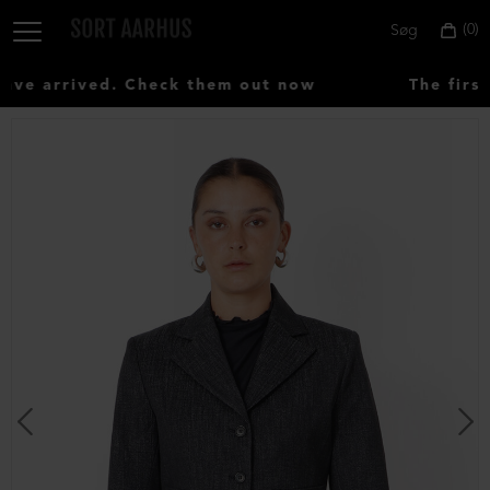
0
Søg
e arrived. Check them out now
The first
Vælg
land:
Denmark