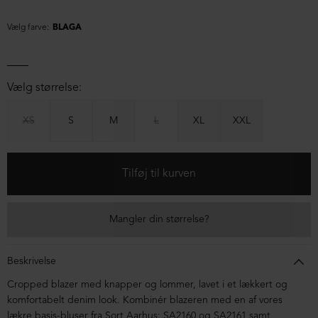
Vælg farve:
BLAGA
Vælg størrelse:
XS
S
M
L
XL
XXL
Mangler din størrelse?
Beskrivelse
Cropped blazer med knapper og lommer, lavet i et lækkert og
komfortabelt denim look. Kombinér blazeren med en af vores
lækre basis-bluser fra Sort Aarhus:
SA2160
og
SA2161
samt