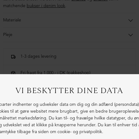
matchende
bukser i denim look
.
Materiale
75% viscose, 23% polyester, 2% elastan
Pleje
Håndvaskes / uldprogram
1-3 dages levering
Fri fragt fra 1.000,- i DK (pakkeshop)
Ekstraordinær kvalitet - produceret i Europa
LIGNENDE PRODUKTER