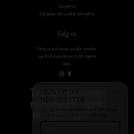
Gavekort
Opdater dit cookie-samtykke
Følg os
Følg os på vores sociale medier
og find inspiration til dit næste
køb
Tilmeld dig vores
SIGN UP TO
NEWSLETTER
nyhedsbrev og få
Sign up to our newsletter and get access
det hele med
→
to campaigns before everyone else.