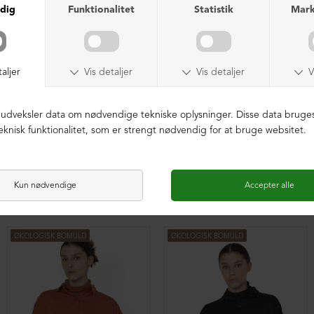
Oversize bluse med plisse
Oversize bluse med plisse
DKK 1.599,00
DKK 1.599,00
ØKOLOGISK BOMULD
ØKOLOGISK BOMULD