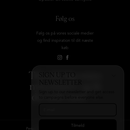
Følg os
Følg os på vores sociale medier
og find inspiration til dit næste
køb
Tilmeld dig vores
SIGN UP TO
NEWSLETTER
nyhedsbrev og få
Sign up to our newsletter and get access
det hele med
→
to campaigns before everyone else.
Persondatapolitik
Kontakt
B2B login