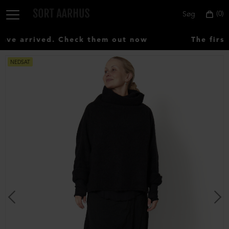
0
Søg
e arrived. Check them out now
The first
NEDSAT
Vælg
land:
Denmark