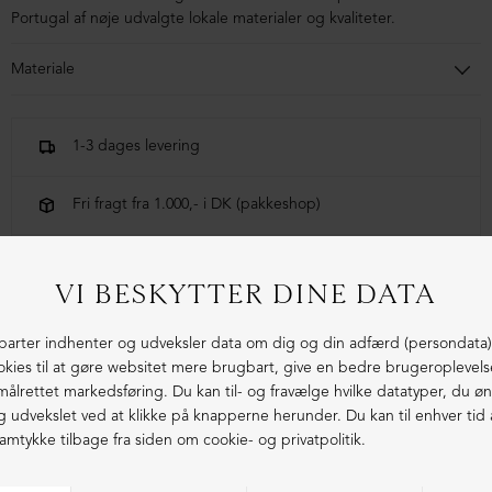
Portugal af nøje udvalgte lokale materialer og kvaliteter.
Materiale
34% alpaca, 25% fleece uld, 39% nylon, 2% elastan
1-3 dages levering
Fri fragt fra 1.000,- i DK (pakkeshop)
Ekstraordinær kvalitet - produceret i Europa
LIGNENDE PRODUKTER
ØKOLOGISK BOMULD
ØKOLOGISK BOMULD