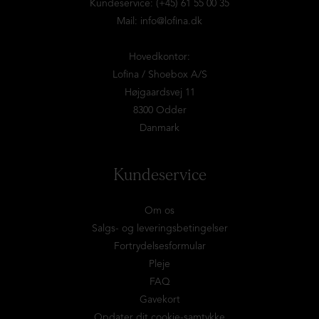
Kundeservice: (+45) 61 55 00 35
Mail:
info@lofina.dk
Hovedkontor:
Lofina / Shoebox A/S
Højgaardsvej 11
8300 Odder
Danmark
Kundeservice
Om os
Salgs- og leveringsbetingelser
Fortrydelsesformular
Pleje
FAQ
Gavekort
Opdater dit cookie-samtykke