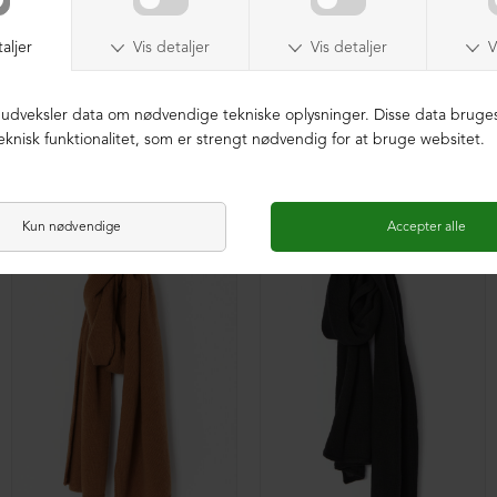
Halstørklæde i lammeskind
Strikket halstørklæde i merinould
DKK 1.299,00
DKK 999,00
DKK 1.199,00
DKK 599,00
NEDSAT
NEDSAT