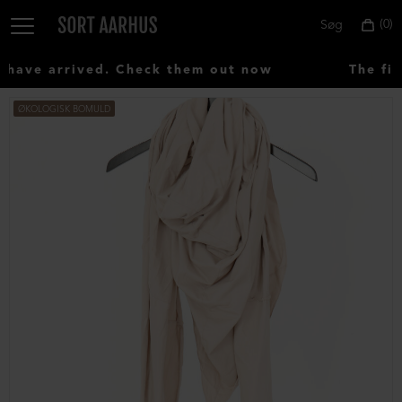
0
Søg
ave arrived. Check them out now
The firs
ØKOLOGISK BOMULD
Vælg
land:
Denmark