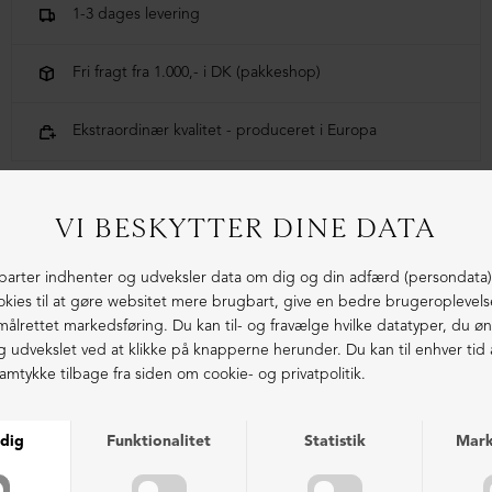
1-3 dages levering
Fri fragt fra 1.000,- i DK (pakkeshop)
Ekstraordinær kvalitet - produceret i Europa
LIGNENDE PRODUKTER
NEDSAT
NEDSAT