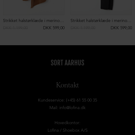
Strikket halstørklæde i merinould
Strikket halstørklæde i merinould
DKK 1.199,00
DKK 599,00
DKK 1.199,00
DKK 599,00
Kontakt
Kundeservice: (+45) 61 55 00 35
Mail:
info@lofina.dk
Hovedkontor:
Lofina / Shoebox A/S