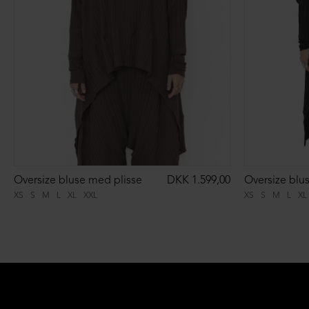
Oversize bluse med plisse
DKK 1.599,00
Oversize blu
XS
S
M
L
XL
XXL
XS
S
M
L
XL