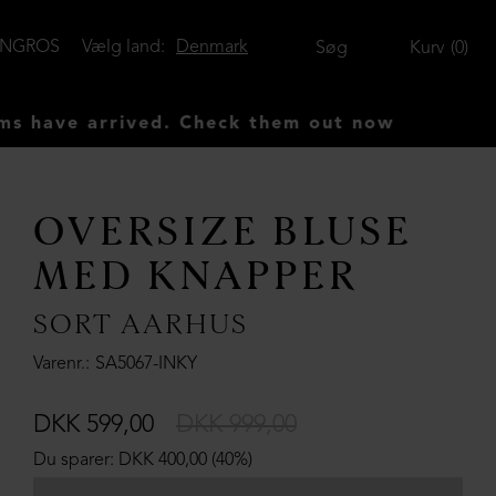
ENGROS
Vælg land:
Denmark
Søg
Kurv
0
rrived. Check them out now
OVERSIZE BLUSE
MED KNAPPER
SORT AARHUS
Varenr.
SA5067-INKY
DKK 599,00
DKK 999,00
Du sparer: DKK 400,00 (40%)