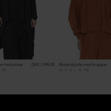
se med plisse
DKK 1.599,00
Bluse/skjorte med knapper
XXL
XS
S
M
L
XL
XXL