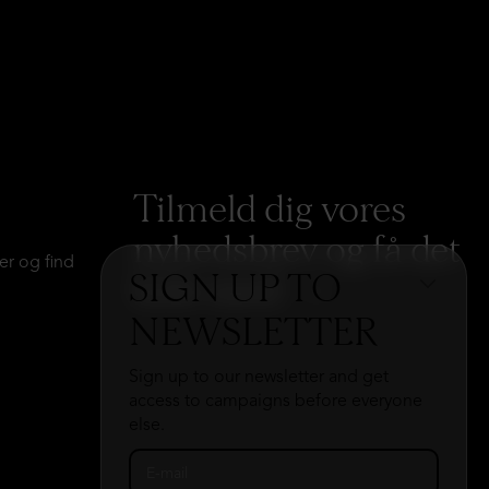
Tilmeld dig vores
nyhedsbrev og få det
er og find
SIGN UP TO
hele med
→
NEWSLETTER
Sign up to our newsletter and get
access to campaigns before everyone
else.