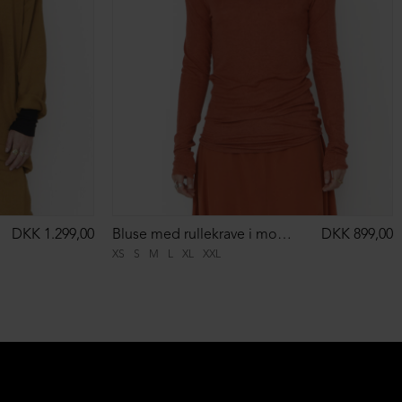
DKK 1.299,00
Bluse med rullekrave i modal/uld
DKK 899,00
XS
S
M
L
XL
XXL