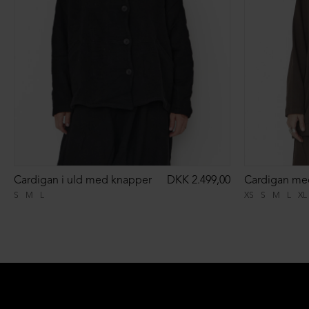
Cardigan i uld med knapper
DKK 2.499,00
Cardigan me
S
M
L
XS
S
M
L
XL