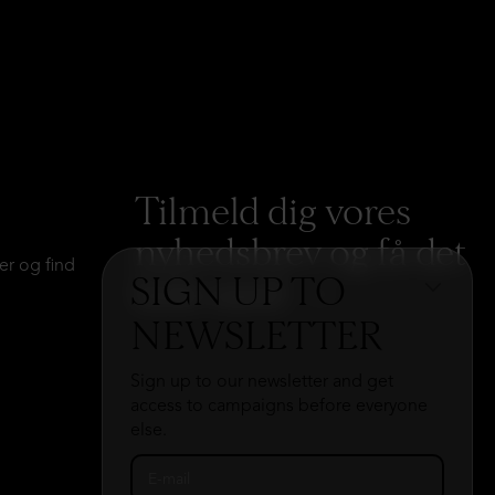
Tilmeld dig vores
nyhedsbrev og få det
er og find
SIGN UP TO
hele med
→
NEWSLETTER
Sign up to our newsletter and get
access to campaigns before everyone
else.