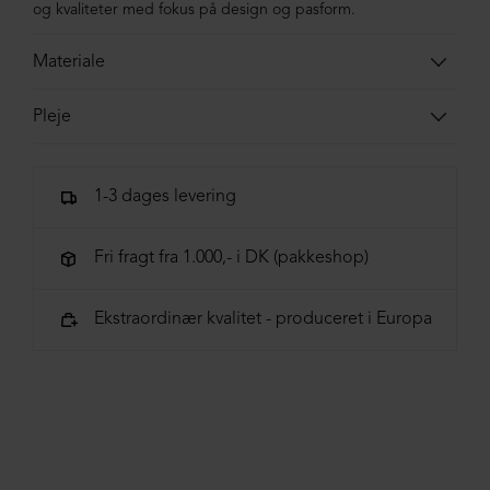
og kvaliteter med fokus på design og pasform.
Materiale
50% Bomuld, 50% Modal
Pleje
Skånevask ved 30 grader Vaskes med vrangen ud og med
lignende farver
1-3 dages levering
Fri fragt fra 1.000,- i DK (pakkeshop)
Ekstraordinær kvalitet - produceret i Europa