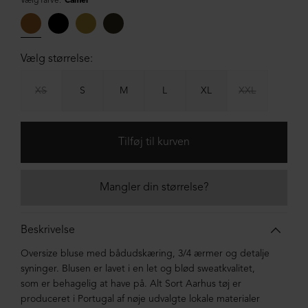
Vælg farve:
Camel
Vælg størrelse:
XS
S
M
L
XL
XXL
Mangler din størrelse?
Beskrivelse
Oversize bluse med bådudskæring, 3/4 ærmer og detalje
syninger. Blusen er lavet i en let og blød sweatkvalitet,
som er behagelig at have på.
Alt Sort Aarhus tøj er
produceret i Portugal af nøje udvalgte lokale materialer