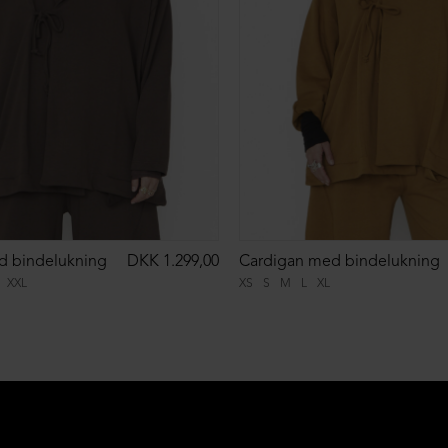
d bindelukning
DKK 1.299,00
Cardigan med bindelukning
XXL
XS
S
M
L
XL