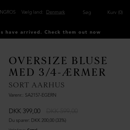
ENGROS
Vælg land:
Denmark
Søg
Kurv
0
rived. Check them out now
OVERSIZE BLUSE
MED 3/4-ÆRMER
SORT AARHUS
Varenr.
SA2157-EGERN
DKK 399,00
DKK 599,00
Du sparer: DKK 200,00 (33%)