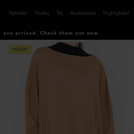
Nyheder
Fodtøj
Tøj
Accessories
Highlighted
ved. Check them out now
NEDSAT