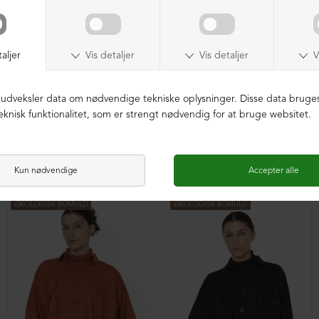
Oversize bluse med plisse
Oversize bluse med plisse
DKK 1.599,00
DKK 1.599,00
ØKOLOGISK BOMULD
ØKOLOGISK BOMULD