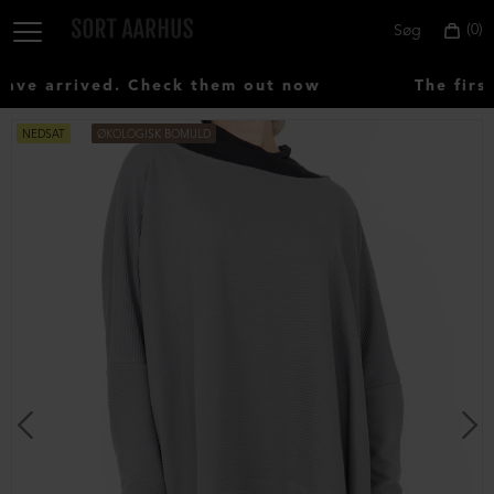
0
Søg
e arrived. Check them out now
The first
NEDSAT
ØKOLOGISK BOMULD
Vælg
land:
Denmark