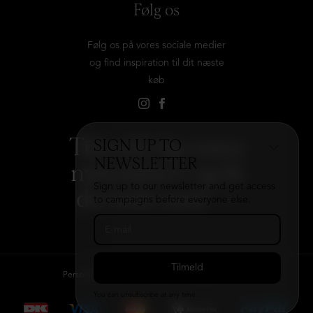
Følg os
Følg os på vores sociale medier
og find inspiration til dit næste
køb
Tilmeld dig vores
SIGN UP TO
NEWSLETTER
nyhedsbrev og få
Sign up to our newsletter and get access
det hele med
→
to campaigns before everyone else.
Persondatapolitik
Kontakt
B2B login
You can unsubscribe at any time.