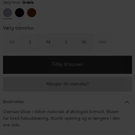
Vælg farve:
Gråblå
Vælg størrelse:
XS
S
M
L
XL
XXL
Mangler din størrelse?
Beskrivelse
Oversize bluse i ribbet materiale af økologisk bomuld. Blusen
har bred halsudskæring, thumb opening og er længere i den
ene side.