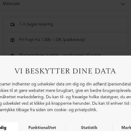
Materiale
85% økologisk bomuld, 9% polyester, 6% elastan
1-3 dages levering
Fri fragt fra 1.000,- i DK (pakkeshop)
Ekstraordinær kvalitet - produceret i Europa
LIGNENDE PRODUKTER
ØKOLOGISK BOMULD
ØKOLOGISK BOMULD