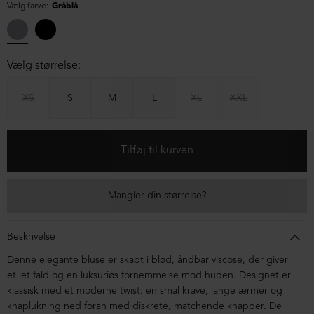
Vælg farve:
Gråblå
Vælg størrelse:
XS
S
M
L
XL
XXL
Mangler din størrelse?
Beskrivelse
Denne elegante bluse er skabt i blød, åndbar viscose, der giver
et let fald og en luksuriøs fornemmelse mod huden. Designet er
klassisk med et moderne twist: en smal krave, lange ærmer og
knaplukning ned foran med diskrete, matchende knapper. De