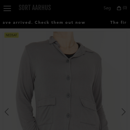
0
Søg
ve arrived. Check them out now
The first
NEDSAT
Vælg
land:
Denmark