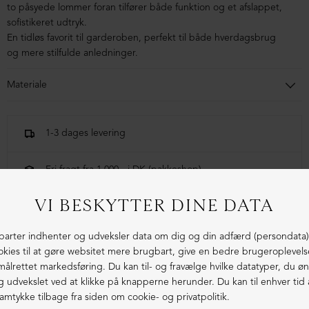
to påsyede lommer foran tilfører både funktion og et afslappet,
sofistikeret udtryk.
En tidløs favorit til garderoben, perfekt til både hverdagsbrug
og mere stilfulde anledninger.
Materiale
92% viscose, 8% elastan
1-3 dages levering
Fri fragt fra 1.000,- i DK (pakkeshop)
Ekstraordinær kvalitet - produceret i Europa
LIGNENDE PRODUKTER
ØKOLOGISK BOMULD
ØKOLOGISK BOMULD