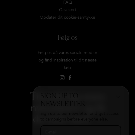
FAQ
Gavekort
Opdater dit cookie-samtykke
Følg os
Følg os på vores sociale medier
og find inspiration til dit næste
køb
Tilmeld dig vores
SIGN UP TO
NEWSLETTER
nyhedsbrev og få
Sign up to our newsletter and get access
det hele med
→
to campaigns before everyone else.