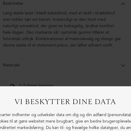
Beskrivelse
Lang støvle lavet i blødt kalveskind, med et skaft i strækskind
som sidder tæt om benet. Indvendigt er den foret med
naturligt svineskind, der giver en behagelig, åndbar komfort
hele dagen.
Den markante sål i syntetisk gummi tilfører et
futuristisk udtryk. Kombinationen af materialevalg og design gør
denne støvle til et statement-piece, der løfter ethvert outfit.
Materiale
Støvlen er lavet i kalveskind foret med svineskind. Sålen er lavet i
blandingsmaterialer af syntetisk gummi.
1-3 dages levering
Fri fragt fra 1.000,- i DK (pakkeshop)
Ekstraordinær kvalitet - produceret i Europa