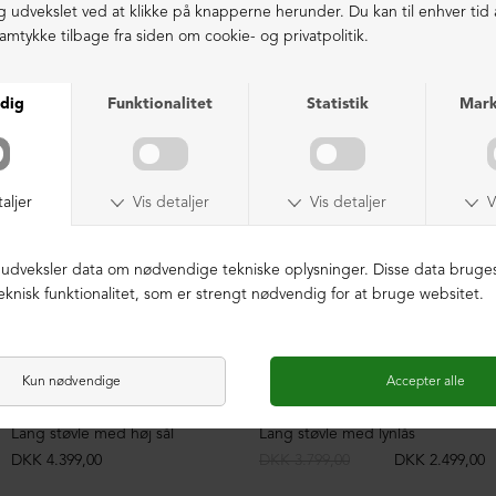
LIGNENDE PRODUKTER
NEDSAT
Lang støvle med høj sål
Lang støvle med lynlås
DKK 4.399,00
DKK 3.799,00
DKK 2.499,00