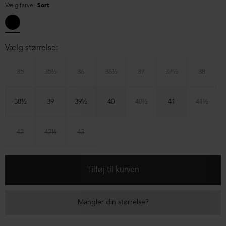
Vælg farve:
Sort
Vælg størrelse:
35
35½
36
36½
37
37½
38
38½
39
39½
40
40½
41
41½
42
42½
43
Mangler din størrelse?