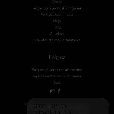
Om os
Salgs- og leveringsbetingelser
Fortrydelsesformular
Pleje
FAQ
Gavekort
Opdater dit cookie-samtykke
Følg os
Følg os på vores sociale medier
og find inspiration til dit næste
køb
Tilmeld dig vores
SIGN UP TO
NEWSLETTER