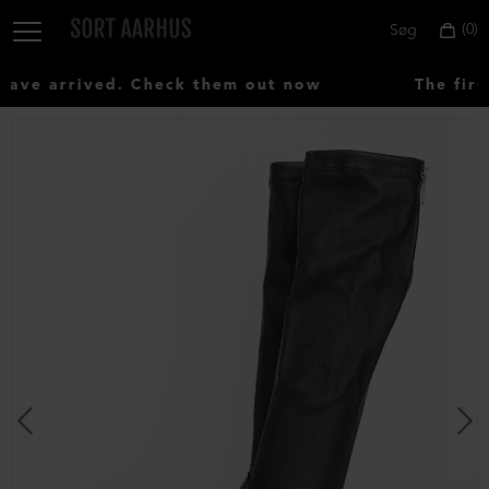
0
Søg
ve arrived. Check them out now
The first
Vælg
land:
Denmark