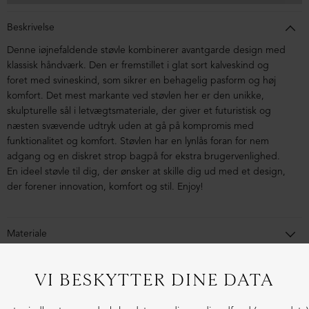
Beskrivelse
Denne iøjnefaldende støvle kombinerer avantgarde design med
klassisk håndværk. Den er fremstillet i glat sort kalveskind og
foret med svineskind, som sikrer en behagelig pasform og høj
komfort.
Det mest markante
ved
støvlen her
er den unikke,
skulpturelle sål i letvægtsmateriale, der giver et futuristisk og
næsten svævende udtryk uden at gå på kompromis med
funktionalitet og komfort.
Støvlen har en lynlås foran for nem
adgang og en diskret strop bagpå for ekstra brugervenlighed.
En ideel støvle til dig, der ønsker at skille dig ud med et design,
der forener innovation, komfort og stil. Enjoy!
Materiale
Støvlen er lavet i kalveskind foret med svineskind. Letvægtssålen
er lavet i blandingsmaterialer af syntetisk gummi.
1-3 dages levering