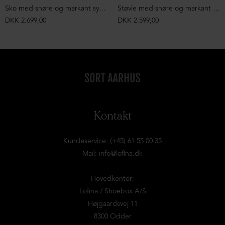
Sko med snøre og markant syning
Støvle med snøre og markant syning
DKK 2.699,00
DKK 2.599,00
Kontakt
Kundeservice: (+45) 61 55 00 35
Mail:
info@lofina.dk
Hovedkontor:
Lofina / Shoebox A/S
Højgaardsvej 11
8300 Odder