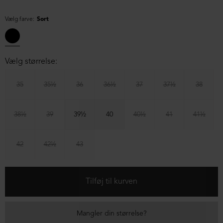
Vælg farve:
Sort
Vælg størrelse:
35
35½
36
36½
37
37½
38
38½
39
39½
40
40½
41
41½
42
42½
43
Mangler din størrelse?