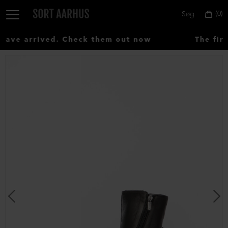
0
Søg
ve arrived. Check them out now
The firs
Vælg
land:
Denmark