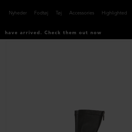
Nyheder
Fodtøj
Tøj
Accessories
Highlighted
 arrived. Check them out now