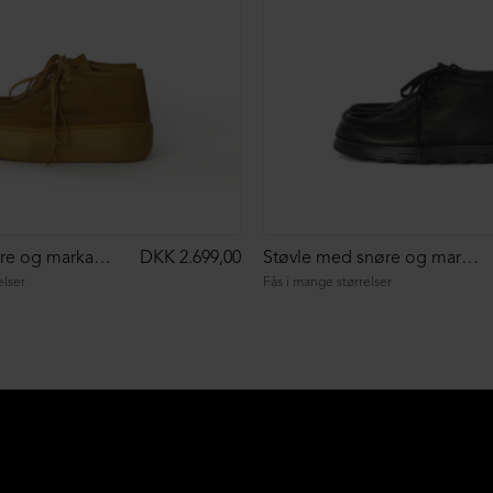
Sko med snøre og markant syning
DKK 2.699,00
Støvle med snøre og markant syning
elser
Fås i mange størrelser