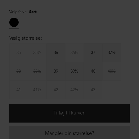
Vælg farve:
Sort
Vælg størrelse:
35
35½
36
36½
37
37½
38
38½
39
39½
40
40½
41
41½
42
42½
43
Mangler din størrelse?