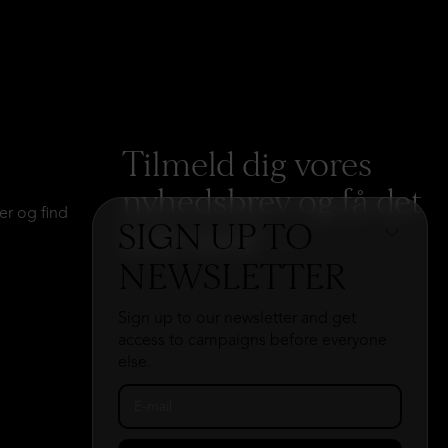
Tilmeld dig vores
nyhedsbrev og få det
er og find
SIGN UP TO
hele med
→
NEWSLETTER
Sign up to our newsletter and get
access to campaigns before everyone
else.