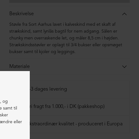
Beskrivelse
Støvle fra Sort Aarhus lavet i kalveskind med et skaft af
strækskind, samt lynlås bagtil for nem adgang. Sålen er
chunky men overraskende let, og måler 8,5 cm i højden.
Strækskindsstøvler er oplagt til 3/4 bukser eller opsmøget
bukser samt til kjoler og leggings.
Materiale
Støvlen er lavet i kalveskind. Sålen er lavet i
blandingsmaterialer af syntetisk gummi.
1-3 dages levering
Fri fragt fra 1.000,- i DK (pakkeshop)
Ekstraordinær kvalitet - produceret i Europa