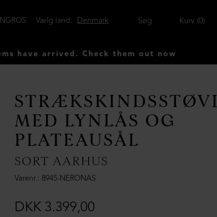
ENGROS
Vælg land:
Denmark
Søg
Kurv
0
ve arrived. Check them out now
STRÆKSKINDSSTØV
MED LYNLÅS OG
PLATEAUSÅL
SORT AARHUS
Varenr.
8945-NERONAS
DKK 3.399,00