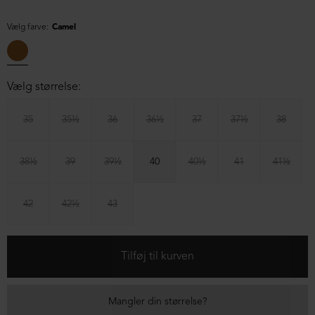
Vælg farve:
Camel
Vælg størrelse:
35
35½
36
36½
37
37½
38
38½
39
39½
40
40½
41
41½
42
42½
43
Mangler din størrelse?