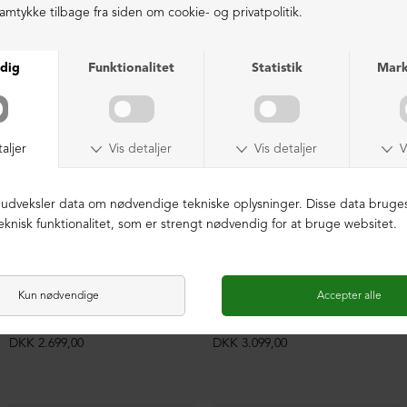
LIGNENDE PRODUKTER
Sko med snøre og markant syning
Kort støvle med front-lynlås
DKK 2.699,00
DKK 3.099,00