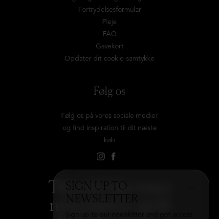
Fortrydelsesformular
Pleje
FAQ
Gavekort
Opdater dit cookie-samtykke
Følg os
Følg os på vores sociale medier
og find inspiration til dit næste
køb
Tilmeld dig vores
SIGN UP TO
NEWSLETTER
nyhedsbrev og få
Sign up to our newsletter and get access