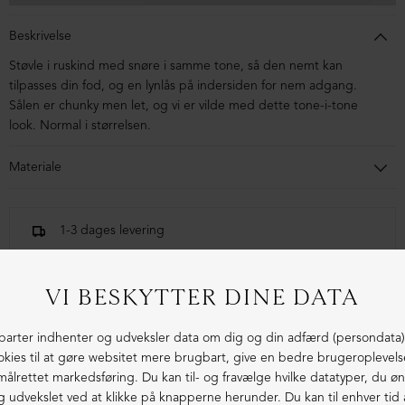
Beskrivelse
Støvle i ruskind med snøre i samme tone, så den nemt kan
tilpasses din fod, og en lynlås på indersiden for nem adgang.
Sålen er chunky men let, og vi er vilde med dette tone-i-tone
look. Normal i størrelsen.
Materiale
Støvlen er lavet i ruskind. Letvægtssålen er lavet i
blandingsmaterialer af syntetisk gummi.
1-3 dages levering
Fri fragt fra 1.000,- i DK (pakkeshop)
Ekstraordinær kvalitet - produceret i Europa