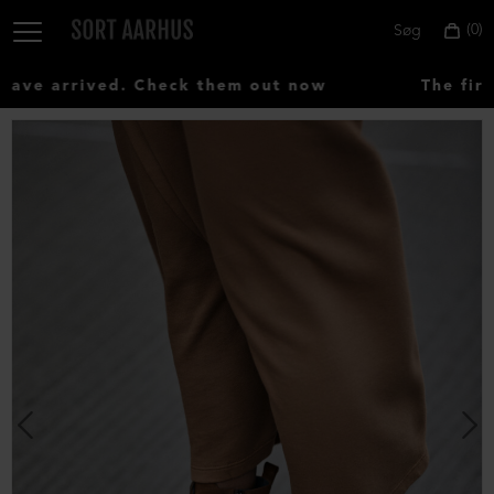
0
Søg
ve arrived. Check them out now
The first
Vælg
land:
Denmark