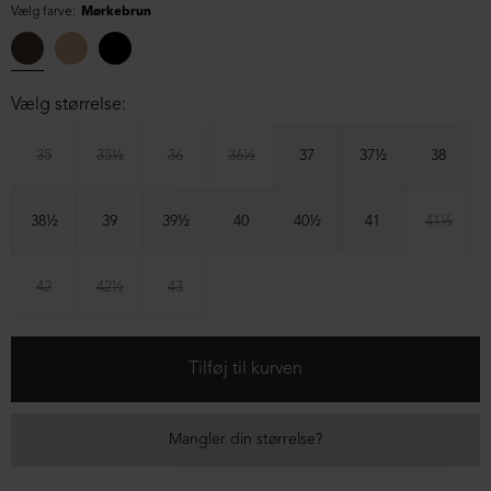
Vælg farve:
Mørkebrun
Vælg størrelse:
35
35½
36
36½
37
37½
38
38½
39
39½
40
40½
41
41½
42
42½
43
Mangler din størrelse?