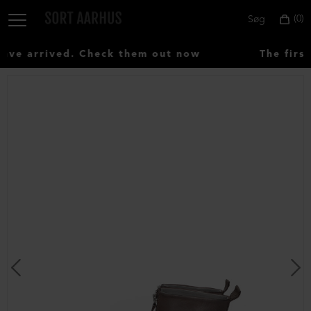
0
Søg
ve arrived. Check them out now
The first
Vælg
land:
Denmark