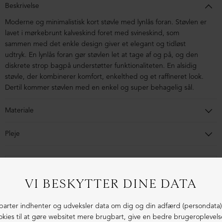
Beskrivelse
Moderne og minimalistisk kort støvle med lynlås foran. Støvlen er
lavet i mørkebrunt kalveskind foret med svineskind, som
sammen med det enkle design giver et elegant og tidløst
udtryk. En lynlås foran gør støvlen let at tage af og på, og den
diskrete strop bagpå understøtter funktionaliteten. En alsidig
støvle, der kombinerer komfort, enkelthed og et raffineret look.
Dertil kommer støvlen med en enkel og super behagelig sål.
Materiale
Støvlen er lavet i kalveskind foret med svineskind. Sålen er lavet i
Pleje
blandingsmaterialer af syntetisk gummi.
Skoen er efter-behandlet fra fabrikken og er klar til brug. Vi
anbefaler et tyndt lag læderfedt ved behov. Imprægnering
1-3 dages levering
frarådes, da det ikke gavner skindets natur. Nyd derimod den
patina som skoen får med tiden.
Fri fragt fra 1.000,- i DK (pakkeshop)
Ekstraordinær kvalitet - produceret i Europa