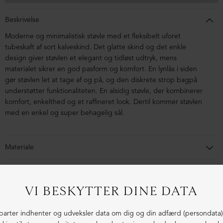
Beskrivelse
Moderne og minimalistisk støvle med et fleksibelt uforet
tubeskaft af sort kalveskind. Det glatte skind og det enkle
design giver støvlen et elegant og tidløst udtryk, mens
materialet sikrer en god pasform og komfort.
En lynlås i siden
gør støvlen let at tage af og på, og den diskrete strop bagpå
understøtter funktionaliteten.
En alsidig støvle, der kombinerer
komfort, enkelthed og et raffineret look. Dertil kommer støvlen
med en enkel og super behagelig sål.
Materiale
Støvlen er i kalveskind. Sålen er lavet i blandingsmaterialer af
syntetisk gummi.
1-3 dages levering
Fri fragt fra 1.000,- i DK (pakkeshop)