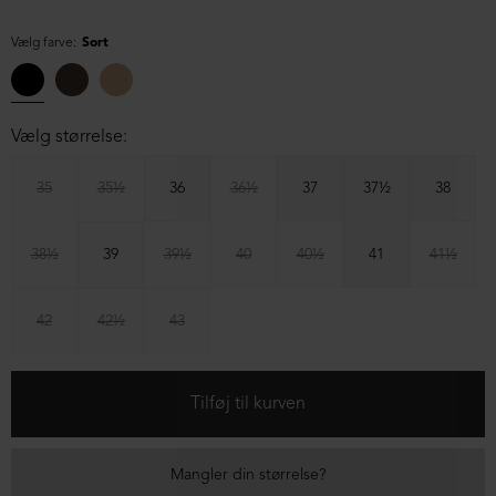
Vælg farve:
Sort
Vælg størrelse:
35
35½
36
36½
37
37½
38
38½
39
39½
40
40½
41
41½
42
42½
43
Mangler din størrelse?