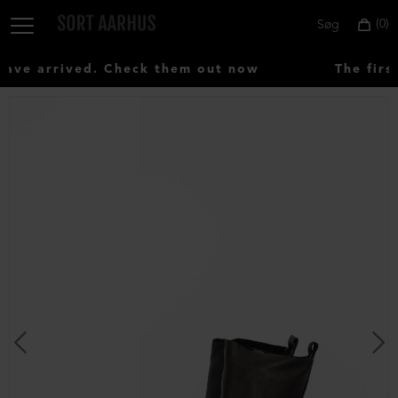
0
Søg
ve arrived. Check them out now
The first
Vælg
land:
Denmark