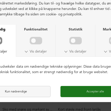
Ekstraordinær kvalitet - produceret i Europa
LIGNENDE PRODUKTER
Sko med snøre og markant syning
Kort støvle med front-lynlås