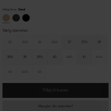
Vælg farve:
Sand
Vælg størrelse:
35
35½
36
36½
37
37½
38
38½
39
39½
40
40½
41
41½
42
42½
43
Mangler din størrelse?