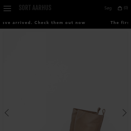
0
Søg
ve arrived. Check them out now
The first
Vælg
land:
Denmark