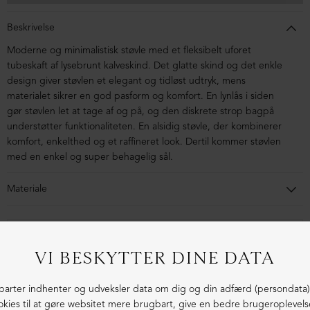
Beskrivelse
Moderne og minimalistisk støvle med et fleksibelt uforet
tubeskaft af lysebrunt kalveskind. Det glatte skind og det enkle
design giver støvlen et elegant og tidløst udtryk, mens
materialet sikrer en god pasform og komfort.
En lynlås i siden
gør støvlen let at tage af og på, og den diskrete strop bagpå
understøtter funktionaliteten.
En alsidig støvle, der kombinerer
komfort, enkelthed og et raffineret look. Dertil kommer støvlen
med en enkel og super behagelig sål.
Materiale
Støvlen er lavet i kalveskind. Sålen er lavet i blandingsmaterialer
af syntetisk gummi.
1-3 dages levering
Fri fragt fra 1.000,- i DK (pakkeshop)