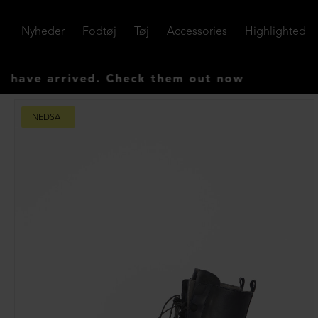
Nyheder
Fodtøj
Tøj
Accessories
Highlighted
 arrived. Check them out now
NEDSAT