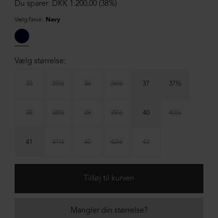
Du sparer: DKK 1.200,00 (38%)
Vælg farve:
Navy
Vælg størrelse:
35
35½
36
36½
37
37½
38
38½
39
39½
40
40½
41
41½
42
42½
43
Mangler din størrelse?