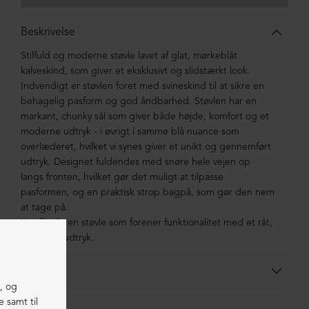
Beskrivelse
Stilfuld og moderne støvle lavet af glat, mørkeblåt
kalveskind, som giver et eksklusivt og slidstærkt look.
Indvendigt er støvlen foret med svineskind til at sikre en
behagelig pasform og god åndbarhed.
Støvlen har en
markant, chunky sål som giver både højde, komfort og et
moderne udtryk - i øvrigt i samme blå nuance som
overlæderet, hvilket vi synes giver et unikt og gennemført
udtryk.
Designet fuldendes med snøre hele vejen op
langs fronten, hvilket gør det muligt at tilpasse
pasformen, og en praktisk strop bagpå, som gør den nem
at tage på.
Her får du en støvle som
forener funktionalitet med et råt,
moderne udtryk.
Materiale
Støvlen er lavet i kalveskind foret med svineskind. Sålen er