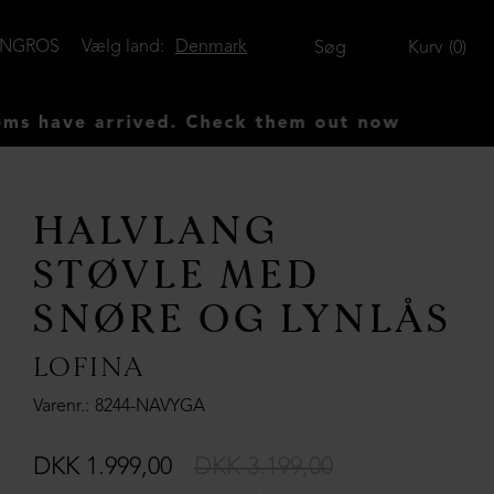
ENGROS
Vælg land:
Denmark
Søg
Kurv
0
ve arrived. Check them out now
HALVLANG
STØVLE MED
SNØRE OG LYNLÅS
LOFINA
Varenr.
8244-NAVYGA
DKK 1.999,00
DKK 3.199,00