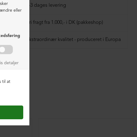
lavet i blandingsmaterialer af syntetisk gummi.
1-3 dages levering
Fri fragt fra 1.000,- i DK (pakkeshop)
Ekstraordinær kvalitet - produceret i Europa