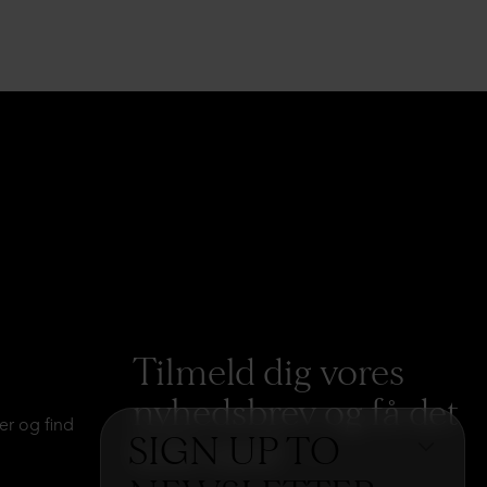
Tilmeld dig vores
nyhedsbrev og få det
er og find
SIGN UP TO
hele med
→