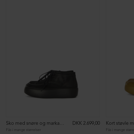
Sko med snøre og markant syning
DKK 2.699,00
Kort støvle m
Fås i mange størrelser
Fås i mange størr