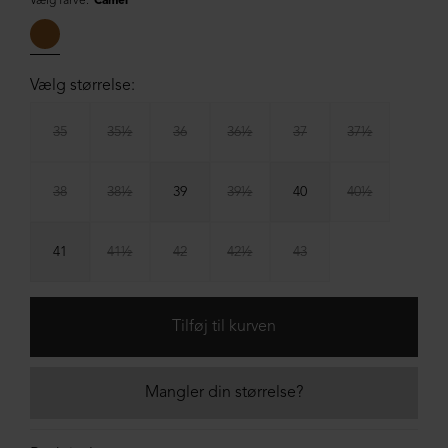
Vælg farve:
Camel
Vælg størrelse:
35
35½
36
36½
37
37½
38
38½
39
39½
40
40½
41
41½
42
42½
43
Mangler din størrelse?