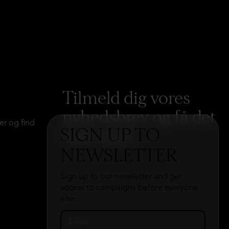
Tilmeld dig vores
nyhedsbrev og få det
er og find
SIGN UP TO
hele med
→
NEWSLETTER
Sign up to our newsletter and get
access to campaigns before everyone
else.