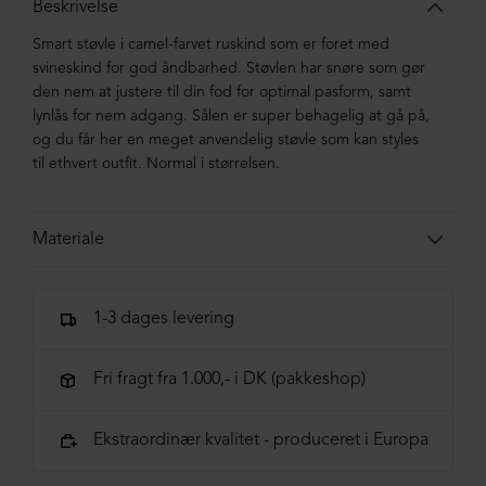
Beskrivelse
Smart støvle i camel-farvet ruskind som er foret med
svineskind for god åndbarhed. Støvlen har snøre som gør
den nem at justere til din fod for optimal pasform, samt
lynlås for nem adgang. Sålen er super behagelig at gå på,
og du får her en meget anvendelig støvle som kan styles
til ethvert outfit. Normal i størrelsen.
Materiale
Støvlen er lavet i ruskind. Sålen er lavet i
blandingsmaterialer af syntetisk gummi.
1-3 dages levering
Fri fragt fra 1.000,- i DK (pakkeshop)
Ekstraordinær kvalitet - produceret i Europa