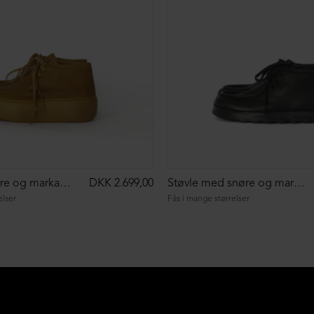
Sko med snøre og markant syning
DKK 2.699,00
Støvle med snøre og markant syning
elser
Fås i mange størrelser