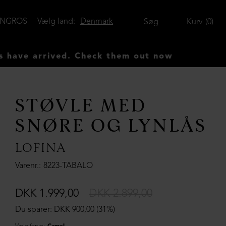
ENGROS
Vælg land:
Denmark
Søg
Kurv
0
rived. Check them out now
STØVLE MED
SNØRE OG LYNLÅS
LOFINA
Varenr.
8223-TABALO
DKK 1.999,00
DKK 2.899,00
Du sparer: DKK 900,00 (31%)