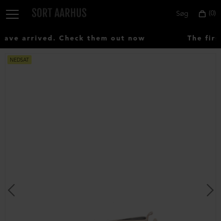
0
Søg
ve arrived. Check them out now
The firs
NEDSAT
Vælg
land:
Denmark