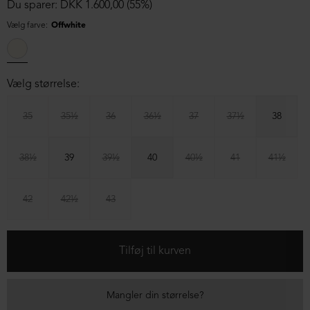
Du sparer: DKK 1.600,00 (55%)
Vælg farve:
Offwhite
Vælg størrelse:
35
35½
36
36½
37
37½
38
38½
39
39½
40
40½
41
41½
42
42½
43
Mangler din størrelse?