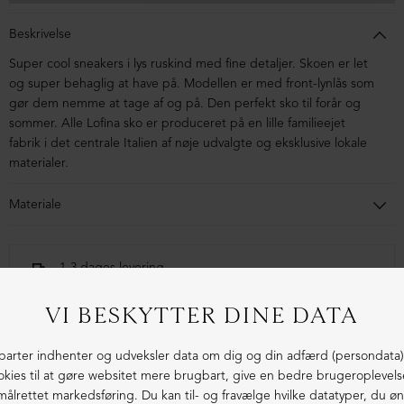
Beskrivelse
Super cool sneakers i lys ruskind med fine detaljer. Skoen er let
og super behaglig at have på.
Modellen er med front-lynlås som
gør dem nemme at tage af og på.
Den perfekt sko til forår og
sommer. Alle Lofina sko er produceret på en lille familieejet
fabrik i det centrale Italien af nøje udvalgte og eksklusive lokale
materialer
.
Materiale
Skoen er i ruskind. Sålen er micro.
1-3 dages levering
Fri fragt fra 1.000,- i DK (pakkeshop)
Ekstraordinær kvalitet - produceret i Europa