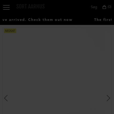
0
Søg
e arrived. Check them out now
The first
NEDSAT
Vælg
land:
Denmark