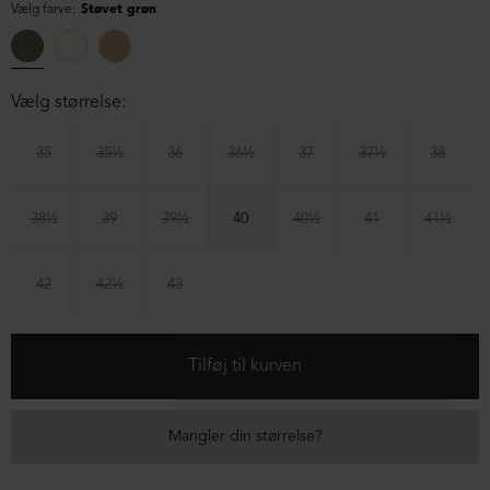
Vælg farve:
Støvet grøn
Vælg størrelse:
35
35½
36
36½
37
37½
38
38½
39
39½
40
40½
41
41½
42
42½
43
Mangler din størrelse?