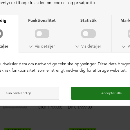
LIGNENDE PRODUKTER
NEDSAT
LIMITED EDITION
Sandal med velcro
Slippers sandal med spænder
DKK 2.199,00
DKK 1.499,00
DKK 1.999,00