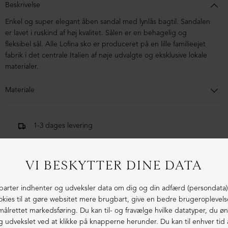
Beskrivelse
Enkel og super elegant åben sandal med lynlås bagtil. Sandalen
er lavet i ruskind af høj kvalitet.
Sålen er en behagelig og
fleksibel sål. Alle Lofina sko er produceret på en lille familieejet
fabrik i det centrale Italien af nøje udvalgte og eksklusive lokale
materialer.
Materiale
Sandalen er i ruskind og foret med svineskind. Sålen er lavet i
blandingsmaterialer af syntetisk gummi.
1-3 dages levering
Fri fragt fra 1.000,- i DK (pakkeshop)
Ekstraordinær kvalitet - produceret i Europa