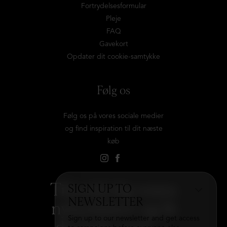
Fortrydelsesformular
Pleje
FAQ
Gavekort
Opdater dit cookie-samtykke
Følg os
Følg os på vores sociale medier
og find inspiration til dit næste
køb
Tilmeld dig vores
SIGN UP TO
NEWSLETTER
nyhedsbrev og få
Sign up to our newsletter and get access