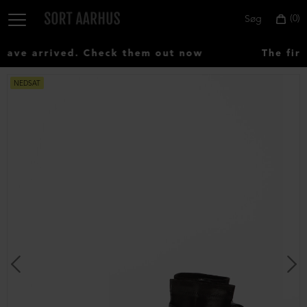
0
Søg
ve arrived. Check them out now
The firs
NEDSAT
Vælg
land:
Denmark