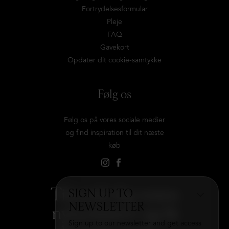
Fortrydelsesformular
Pleje
FAQ
Gavekort
Opdater dit cookie-samtykke
Følg os
Følg os på vores sociale medier
og find inspiration til dit næste
køb
Tilmeld dig vores
SIGN UP TO
NEWSLETTER
nyhedsbrev og få
Sign up to our newsletter and get access