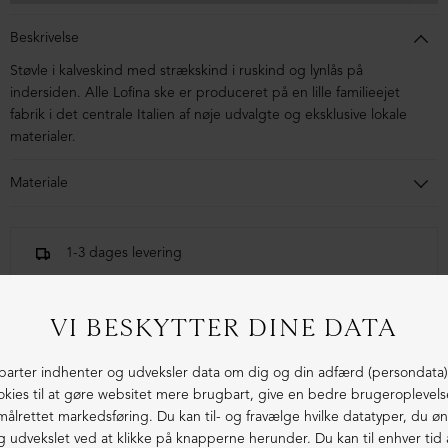
Beskrivelse
Støvle i kalveskind med strækskind i ruskind og lynlås på
indersiden. Alle Lofina ske er produceret på en lille familieejet
fabrik i det centrale Italien af nøje udvalgte og eksklusive lokale
materialer.
Materiale
Støvlen er kalveskind og stretch ruskind. Sålen er af
blandingsmaterialer.
1-3 dages levering
Fri fragt fra 1.000,- i DK (pakkeshop)
Ekstraordinær kvalitet - produceret i Europa