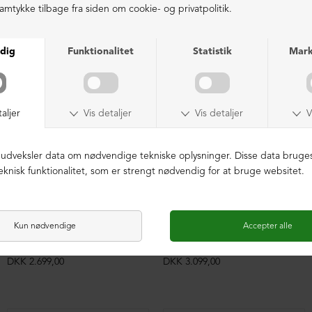
LIGNENDE PRODUKTER
Sko med snøre og markant syning
Kort støvle med front-lynlås
DKK 2.699,00
DKK 3.099,00