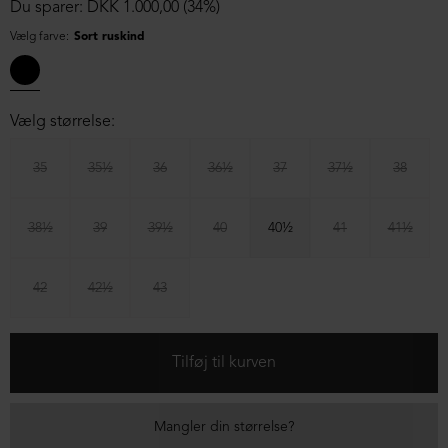
Du sparer: DKK 1.000,00 (34%)
Vælg farve:
Sort ruskind
Vælg størrelse:
35
35½
36
36½
37
37½
38
38½
39
39½
40
40½
41
41½
42
42½
43
Mangler din størrelse?