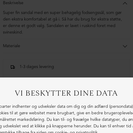
Beskrivelse
Super fin sandal med
en super behagelig fodsengssål, som gør
den ekstra komfortabel at gå i. Så har du brug for ekstra støtte,
er denne et godt valg. Sandalen er lavet i ruskind foret med
svineskind.
Materiale
Sandalen er i ruskind foret med svineskind. Sålen er en
letvægtssål.
1-3 dages levering
Fri fragt fra 1.000,- i DK (pakkeshop)
Ekstraordinær kvalitet - produceret i Europa
LIGNENDE PRODUKTER