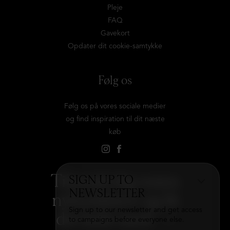
Pleje
FAQ
Gavekort
Opdater dit cookie-samtykke
Følg os
Følg os på vores sociale medier
og find inspiration til dit næste
køb
Tilmeld dig vores
SIGN UP TO
NEWSLETTER
nyhedsbrev og få
Sign up to our newsletter and get access
det hele med
→
to campaigns before everyone else.