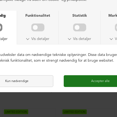
NEDSAT
LIMITED EDITION
Sandal med velcro
Slippers sandal med spænder
DKK 2.199,00
DKK 1.499,00
DKK 1.999,00
LIMITED EDITION
LIMITED EDITION