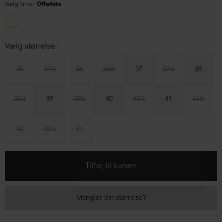
Vælg farve:
Offwhite
Vælg størrelse:
35
35½
36
36½
37
37½
38
38½
39
39½
40
40½
41
41½
42
42½
43
Mangler din størrelse?