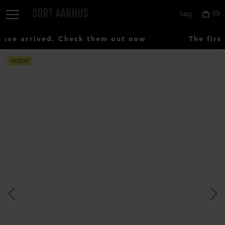
0
Søg
ve arrived. Check them out now
The first
NEDSAT
Vælg
land:
Denmark