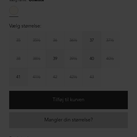
Vælg farve:
Offwhite
Vælg størrelse:
35
35½
36
36½
37
37½
38
38½
39
39½
40
40½
41
41½
42
42½
43
Mangler din størrelse?