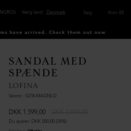
ENGROS
Vælg land:
Denmark
Søg
Kurv
0
ve arrived. Check them out now
SANDAL MED
SPÆNDE
LOFINA
Varenr.
5278-MAGNLO
DKK 1.599,00
DKK 2.099,00
Du sparer: DKK 500,00 (24%)