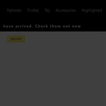
Nyheder
Fodtøj
Tøj
Accessories
Highlighted
 arrived. Check them out now
NEDSAT