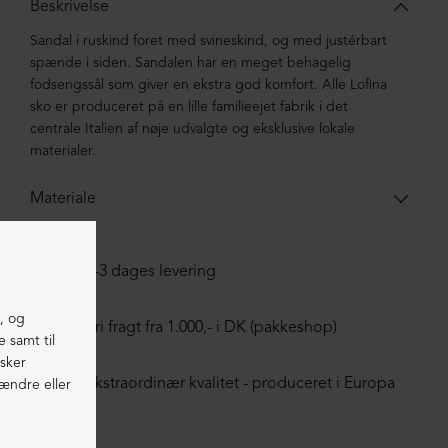
Beskrivelse
Sandal i ruskind foret med svineskind, og med justérbart
spænde i siden. Sandalen har en meget behagelig
fodsengssål som giver en ekstra god komfort. A
lle Lofina
sko er produceret på en lille familieejet fabrik i det
centrale Italien af nøje udvalgte og eksklusive lokale
materialer.
Materiale
Sandalen er i ruskind foret med svineskind. Sålen er en
letvægtssål foret med ruskind.
1-3 dages levering
Fri fragt fra 1.000,- i DK (pakkeshop)
Ekstraordinær kvalitet - produceret i Europa