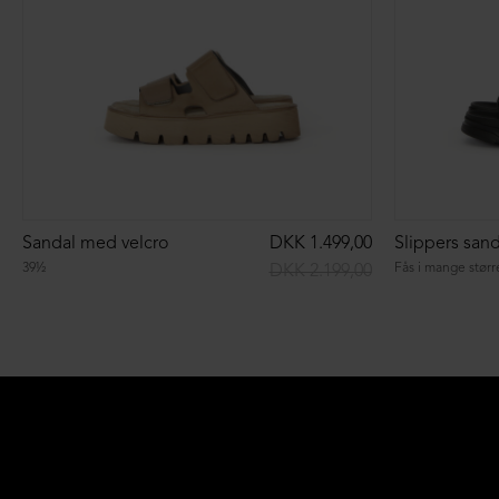
Sandal med velcro
DKK 1.499,00
39½
Fås i mange størr
DKK 2.199,00