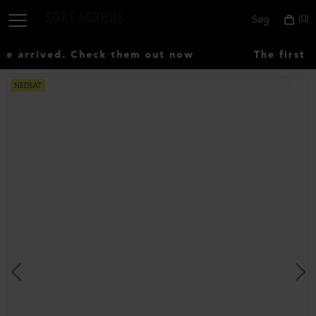
0
Søg
 arrived. Check them out now
The first 
NEDSAT
Vælg
land:
Denmark