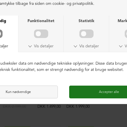
LIGNENDE PRODUKTER
NEDSAT
LIMITED EDITION
Sandal med velcro
Slippers sandal med spænder
DKK 2.199,00
DKK 1.499,00
DKK 1.999,00