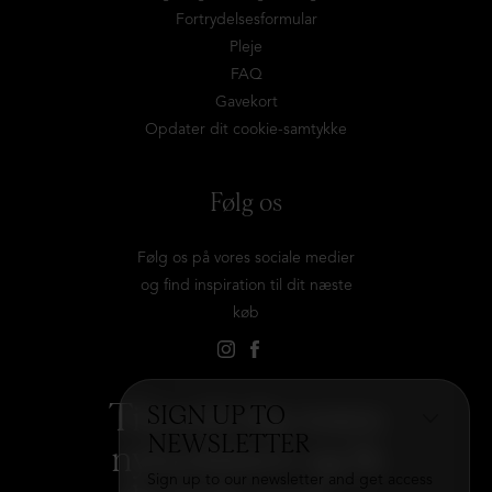
Fortrydelsesformular
Pleje
FAQ
Gavekort
Opdater dit cookie-samtykke
Følg os
Følg os på vores sociale medier
og find inspiration til dit næste
køb
Tilmeld dig vores
SIGN UP TO
NEWSLETTER
nyhedsbrev og få
Sign up to our newsletter and get access