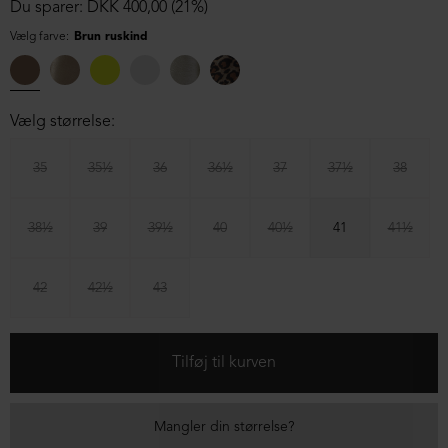
Du sparer: DKK 400,00 (21%)
Vælg farve:
Brun ruskind
Vælg størrelse:
35
35½
36
36½
37
37½
38
38½
39
39½
40
40½
41
41½
42
42½
43
Mangler din størrelse?