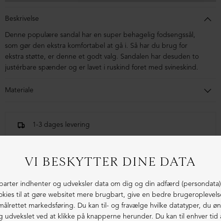
Beskrivelse
Denne populære sandal har en super behagelig fodsengssål,
som gør den ekstra komfortabel at gå i. Så har du brug for
ekstra støtte, er denne et godt valg. Sandalen har desuden to
justérbare spænder og er lavet i ruskind foret med svineskind.
Materiale
Sandalen er i ruskind foret med svineskind. Sålen er en
letvægtssål.
1-3 dages levering
Fri fragt fra 1.000,- i DK (pakkeshop)
Ekstraordinær kvalitet - produceret i Europa