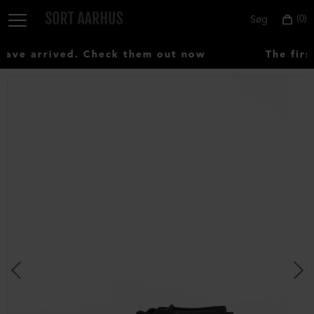
0
Søg
ve arrived. Check them out now
The first
Vælg
land:
Denmark