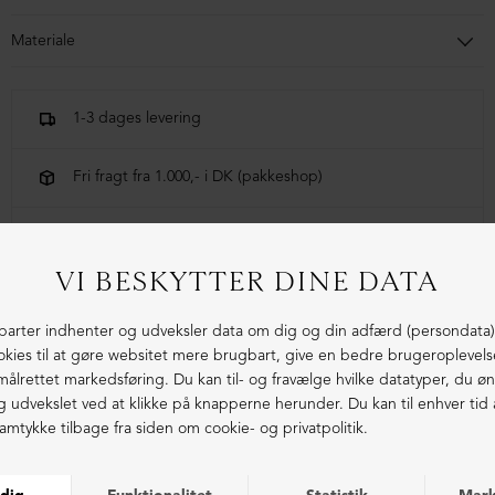
Materiale
Skoen er lavet i kalveskind foret med svineskind. Sålen er lavet i
blandingsmaterialer af syntetisk gummi.
1-3 dages levering
Fri fragt fra 1.000,- i DK (pakkeshop)
Ekstraordinær kvalitet - produceret i Europa
LIGNENDE PRODUKTER
NEDSAT
NEDSAT