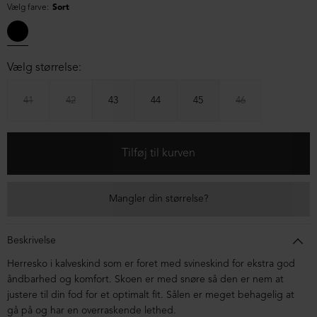
Vælg farve:
Sort
Vælg størrelse:
41
42
43
44
45
46
Mangler din størrelse?
Beskrivelse
Herresko i kalveskind som er foret med svineskind for ekstra god
åndbarhed og komfort. Skoen er med snøre så den er nem at
justere til din fod for et optimalt fit. Sålen er meget behagelig at
gå på og har en overraskende lethed.