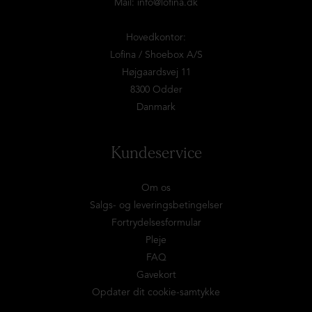
Mail:
info@lofina.dk
Hovedkontor:
Lofina / Shoebox A/S
Højgaardsvej 11
8300 Odder
Danmark
Kundeservice
Om os
Salgs- og leveringsbetingelser
Fortrydelsesformular
Pleje
FAQ
Gavekort
Opdater dit cookie-samtykke