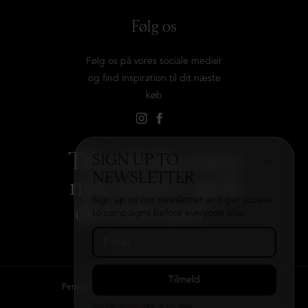
Følg os
Følg os på vores sociale medier
og find inspiration til dit næste
køb
Tilmeld dig vores
SIGN UP TO
NEWSLETTER
nyhedsbrev og få
Sign up to our newsletter and get access
det hele med
→
to campaigns before everyone else.
Persondatapolitik
Kontakt
B2B login
You can unsubscribe at any time.