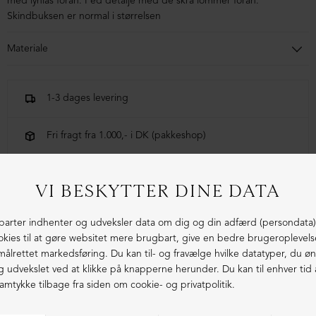
med lynlås foran. Fed detalje med de skrå lommer foran.
Skindbuksen er normal i størrelsen
Materiale
100% lammeskind
1-3 dages levering
Fri fragt fra 1.000,- i DK (pakkeshop)
Ekstraordinær kvalitet - produceret i Europa
LIGNENDE PRODUKTER
ØKOLOGISK BOMULD
ØKOLOGISK BOMULD