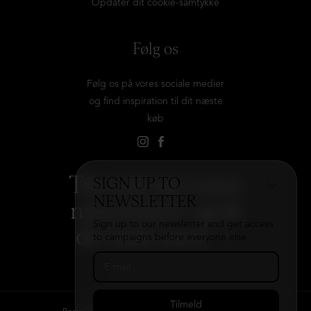
Opdater dit cookie-samtykke
Følg os
Følg os på vores sociale medier
og find inspiration til dit næste
køb
Tilmeld dig vores
SIGN UP TO
NEWSLETTER
nyhedsbrev og få
Sign up to our newsletter and get access
det hele med
→
to campaigns before everyone else.