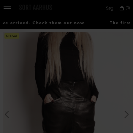
0
Søg
e arrived. Check them out now
The first 
NEDSAT
Vælg
land:
Denmark