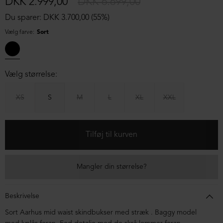
DKK 2.999,00
DKK 6.699,00
Du sparer: DKK 3.700,00 (55%)
Vælg farve:
Sort
Vælg størrelse:
XS
S
M
L
XL
XXL
Mangler din størrelse?
Beskrivelse
Sort Aarhus mid waist skindbukser med stræk . Baggy model