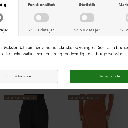
Baggy vide bukser med plisse
Baggy vide bukser med plisse
DKK 1.199,00
DKK 1.199,00
ØKOLOGISK BOMULD
ØKOLOGISK BOMULD