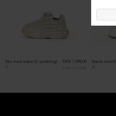
Sko med snøre (2. sortering)
DKK 1.599,00
Støvle med fr
41
38
DKK 2.699,00