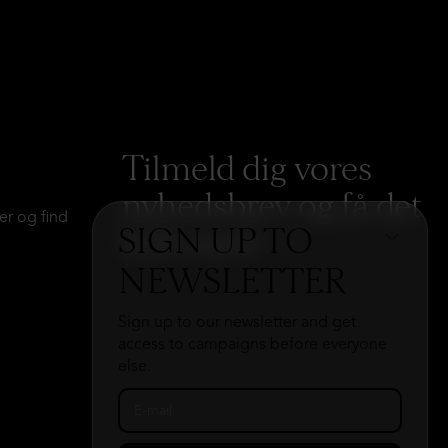
Tilmeld dig vores
nyhedsbrev og få det
er og find
SIGN UP TO
hele med
→
NEWSLETTER
Sign up to our newsletter and get
access to campaigns before everyone
else.