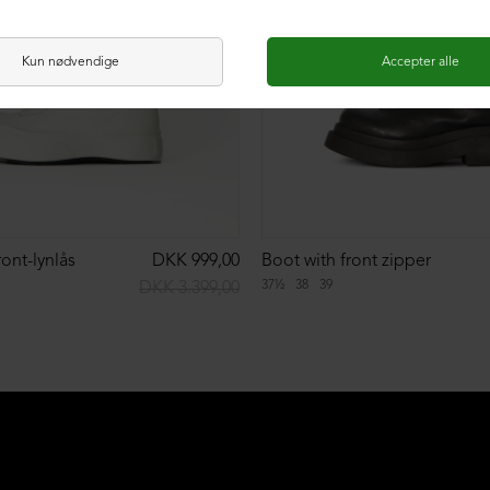
ont-lynlås
DKK 999,00
Boot with front zipper
37½
38
39
DKK 3.399,00