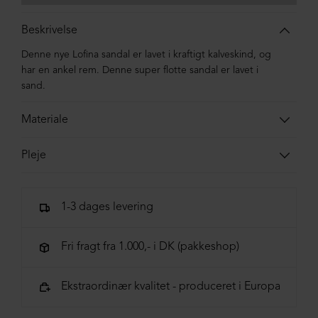
Beskrivelse
Denne nye Lofina sandal er lavet i kraftigt kalveskind, og
har en ankel rem. Denne super flotte sandal er lavet i
sand.
Materiale
Sandalen er syet i kalveskind og dæksålen er blødt
Pleje
ruskind. Sålen er lavet i kork.
Det anbefales, at denne sandal plejes med et tyndt lag
læderfedt.
1-3 dages levering
Fri fragt fra 1.000,- i DK (pakkeshop)
Ekstraordinær kvalitet - produceret i Europa