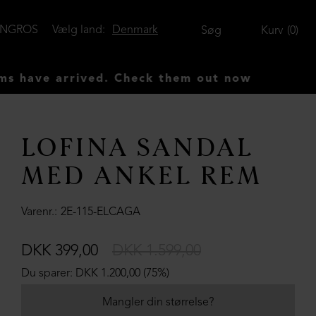
ENGROS
Vælg land:
Denmark
Søg
Kurv
0
ve arrived. Check them out now
LOFINA SANDAL
MED ANKEL REM
Varenr.
2E-115-ELCAGA
DKK 399,00
DKK 1.599,00
Du sparer: DKK 1.200,00 (75%)
Mangler din størrelse?