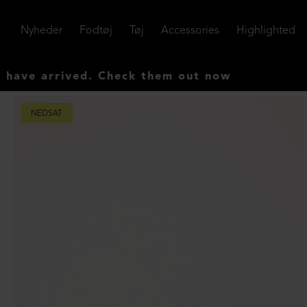
Nyheder
Fodtøj
Tøj
Accessories
Highlighted
e arrived. Check them out now
NEDSAT