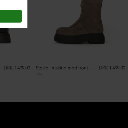
DKK 1.499,00
Støvle i ruskind med front-lynlås
DKK 1.499,00
37½