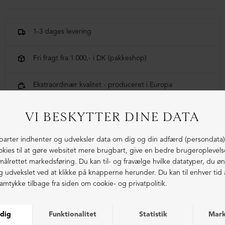
Handske i lammeskind og foret med cashmere.
1-3 dages levering
Fri fragt fra 1.000,- i DK (pakkeshop)
Ekstraordinær kvalitet - produceret i Europa
LIGNENDE PRODUKTER
NEDSAT
NEDSAT