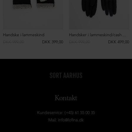
Handske i lammeskind
Handsker i lammeskind/cashmere
DKK 999,00
DKK 399,00
DKK 999,00
DKK 499,00
Kontakt
Kundeservice: (+45) 61 55 00 35
Mail:
info@lofina.dk