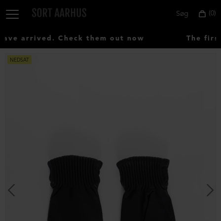
0
Søg
ve arrived. Check them out now
The first
NEDSAT
Vælg
land:
Denmark