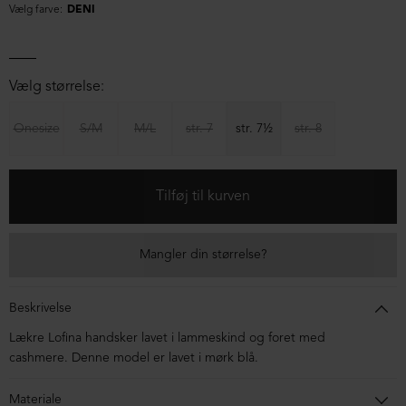
Vælg farve:
DENI
Vælg størrelse:
Onesize
S/M
M/L
str. 7
str. 7½
str. 8
Mangler din størrelse?
Beskrivelse
Lækre Lofina handsker lavet i lammeskind og foret med
cashmere. Denne model er lavet i mørk blå.
Materiale