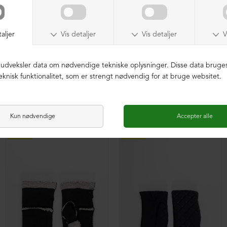
Handske i lammeskind
Handske i lammeskind
DKK 999,00
DKK 399,00
DKK 999,00
DKK 399,00
NEDSAT
NEDSAT