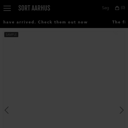
0
Søg
have arrived. Check them out now
The fir
SAMPLE
Vælg
land:
Denmark