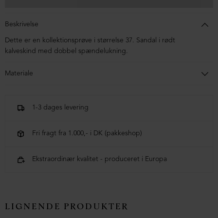
Beskrivelse
Dette er en kollektionsprøve i størrelse 37. Sandal i rødt
kalveskind med dobbel spændelukning.
Materiale
Sandalen er lavet i kalveskind foret med svineskind. Sålen er
lavet i blandingsmaterialer af syntetisk gummi.
1-3 dages levering
Fri fragt fra 1.000,- i DK (pakkeshop)
Ekstraordinær kvalitet - produceret i Europa
LIGNENDE PRODUKTER