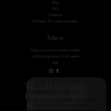
Pleje
FAQ
Gavekort
Opdater dit cookie-samtykke
Følg os
Følg os på vores sociale medier
og find inspiration til dit næste
køb
Tilmeld dig vores
SIGN UP TO
NEWSLETTER
nyhedsbrev og få
Sign up to our newsletter and get access
det hele med
→
to campaigns before everyone else.