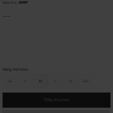
Vælg farve:
2005P
Vælg størrelse:
XS
S
M
L
XL
XXL