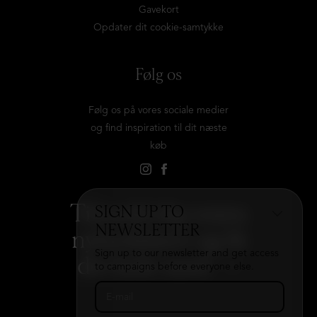
Gavekort
Opdater dit cookie-samtykke
Følg os
Følg os på vores sociale medier
og find inspiration til dit næste
køb
Tilmeld dig vores
SIGN UP TO
NEWSLETTER
nyhedsbrev og få
Sign up to our newsletter and get access
det hele med
→
to campaigns before everyone else.