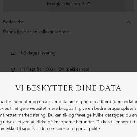
Mangler din størrelse?
Beskrivelse
Denne kjole er en kollektionsprøve.
1-3 dages levering
Fri fragt fra 1.000,- i DK (pakkeshop)
Ekstraordinær kvalitet - produceret i Europa
LIGNENDE PRODUKTER
SAMPLE
SAMPLE