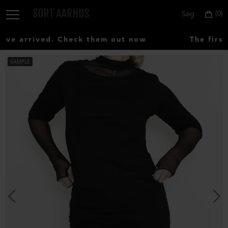
0
Søg
e arrived. Check them out now
The first
SAMPLE
Vælg
land:
Denmark