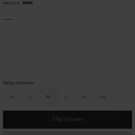
Vælg farve:
3030C
Vælg størrelse:
XS
S
M
L
XL
XXL