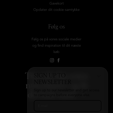
Gavekort
Opdater dit cookie-samtykke
Følg os
Følg os på vores sociale medier
og find inspiration til dit næste
køb
Tilmeld dig vores
SIGN UP TO
NEWSLETTER
nyhedsbrev og få
Sign up to our newsletter and get access
det hele med
→
to campaigns before everyone else.