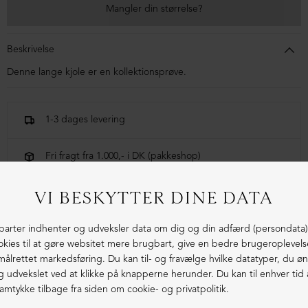
Mangler din størrelse?
Beskrivelse
Denne lange kjole er en kollektionsprøve.
1-3 dages levering
Fri fragt fra 1.000,- i DK (pakkeshop)
Ekstraordinær kvalitet - produceret i Europa
LIGNENDE PRODUKTER
SAMPLE
SAMPLE