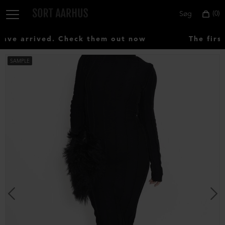
0
Søg
ve arrived. Check them out now
The first
SAMPLE
Vælg
land:
Denmark