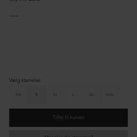
Vælg størrelse:
XS
S
M
L
XL
XXL