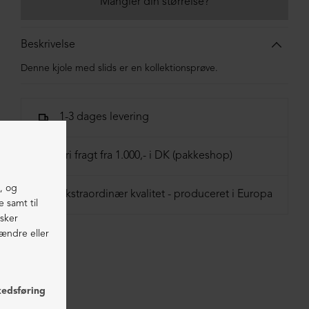
Mangler din størrelse?
Beskrivelse
Denne kjole med slids er en kollektionsprøve.
1-3 dages levering
Fri fragt fra 1.000,- i DK (pakkeshop)
Ekstraordinær kvalitet - produceret i Europa