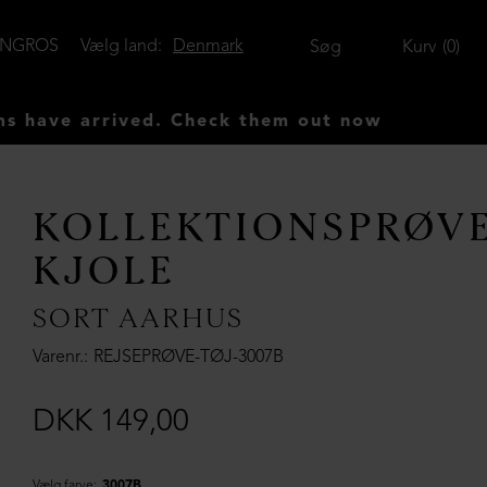
ENGROS
Vælg land:
Denmark
Søg
Kurv
0
arrived. Check them out now
KOLLEKTIONSPRØV
KJOLE
SORT AARHUS
Varenr.
REJSEPRØVE-TØJ-3007B
DKK 149,00
Vælg farve:
3007B