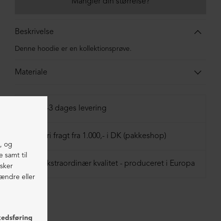
Mangler din størrelse?
Beskrivelse
Denne hoodie er en kollektionsprøve.
Materiale
100% bomuld
1-3 dages levering
Fri fragt fra 1.000,- i DK (pakkeshop)
Ekstraordinær kvalitet - produceret i Europa