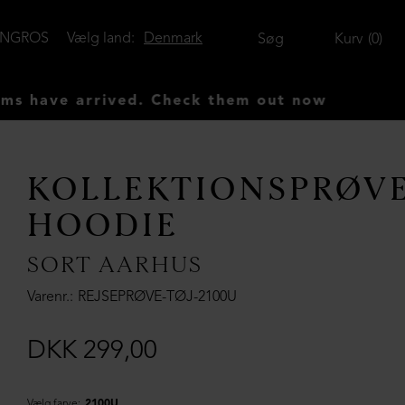
ENGROS
Vælg land:
Denmark
Søg
Kurv
0
e arrived. Check them out now
KOLLEKTIONSPRØV
HOODIE
SORT AARHUS
Varenr.
REJSEPRØVE-TØJ-2100U
DKK 299,00
Vælg farve:
2100U