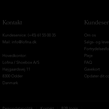
Kontakt
Kundeser
Kundeservice: (+45) 61 55 00 35
Om os
Mail:
info@lofina.dk
Salgs- og leve
Fortrydelsesf
Hovedkontor:
Pleje
Lofina / Shoebox A/S
FAQ
Højgaardsvej 11
Gavekort
8300 Odder
Opdater dit c
Danmark
Persondatapolitik
Kontakt
B2B login