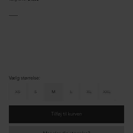
Vælg størrelse:
XS
S
M
L
XL
XXL