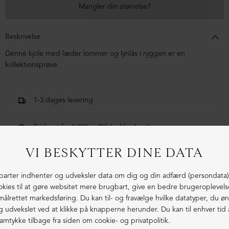
Mangler din størrelse?
Beskrivelse
Denne kjole med læder lommer og lynlås i ryggen er en
kollektionsprøve.
1-3 dages levering
Fri fragt fra 1.000,- i DK (pakkeshop)
Ekstraordinær kvalitet - produceret i Europa
LIGNENDE PRODUKTER
SAMPLE
SAMPLE