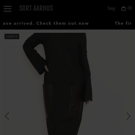
0
Søg
ve arrived. Check them out now
The first
SAMPLE
Vælg
land:
Denmark