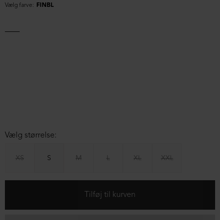
Vælg farve:
FINBL
Vælg størrelse:
XS
S
M
L
XL
XXL