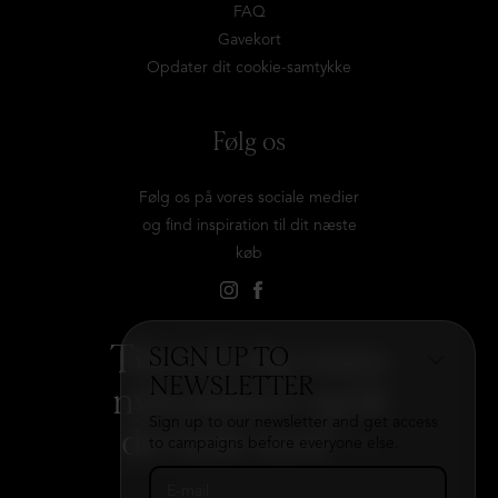
FAQ
Gavekort
Opdater dit cookie-samtykke
Følg os
Følg os på vores sociale medier
og find inspiration til dit næste
køb
Tilmeld dig vores
SIGN UP TO
NEWSLETTER
nyhedsbrev og få
Sign up to our newsletter and get access
det hele med
→
to campaigns before everyone else.