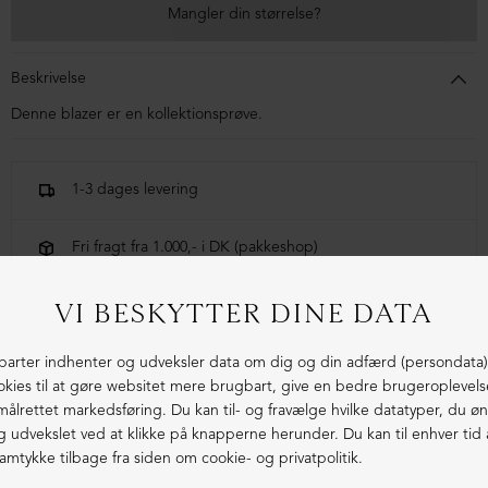
Mangler din størrelse?
Beskrivelse
Denne blazer er en kollektionsprøve.
1-3 dages levering
Fri fragt fra 1.000,- i DK (pakkeshop)
Ekstraordinær kvalitet - produceret i Europa
LIGNENDE PRODUKTER
SAMPLE
SAMPLE