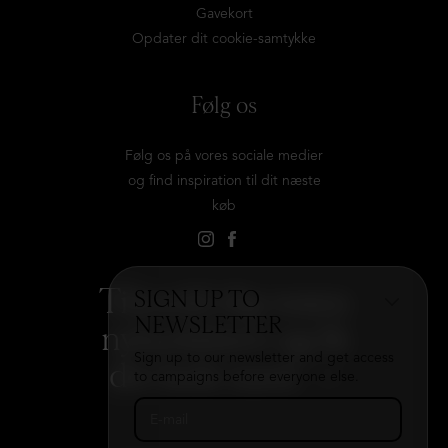
Gavekort
Opdater dit cookie-samtykke
Følg os
Følg os på vores sociale medier
og find inspiration til dit næste
køb
Tilmeld dig vores
SIGN UP TO
NEWSLETTER
nyhedsbrev og få
Sign up to our newsletter and get access
det hele med
→
to campaigns before everyone else.