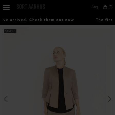
0
Søg
ve arrived. Check them out now
The first
SAMPLE
Vælg
land:
Denmark