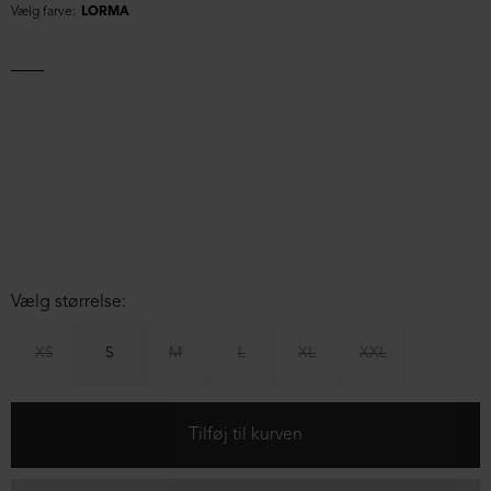
Vælg farve:
LORMA
Vælg størrelse:
XS
S
M
L
XL
XXL