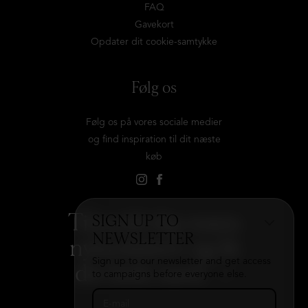
FAQ
Gavekort
Opdater dit cookie-samtykke
Følg os
Følg os på vores sociale medier
og find inspiration til dit næste
køb
Tilmeld dig vores
SIGN UP TO
NEWSLETTER
nyhedsbrev og få
Sign up to our newsletter and get access
det hele med
→
to campaigns before everyone else.