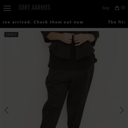
0
Søg
ve arrived. Check them out now
The first
SAMPLE
Vælg
land:
Denmark