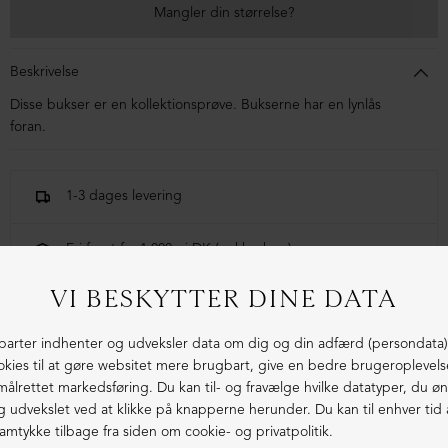
Mangler din størrelse?
Beskrivelse
Disse bukser er en kollektionsprøve. Bukserne har en lynlås
foran.
1-3 dages levering
Fri fragt fra 1.000,- i DK (pakkeshop)
Ekstraordinær kvalitet - produceret i Europa
LIGNENDE PRODUKTER
SAMPLE
SAMPLE