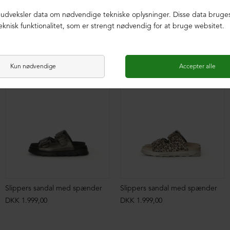
LIMITED EDITION
LIMITED EDITION
Slippers sandal med spænder
Slippers sandal med spænder
DKK 1.999,00
DKK 1.999,00