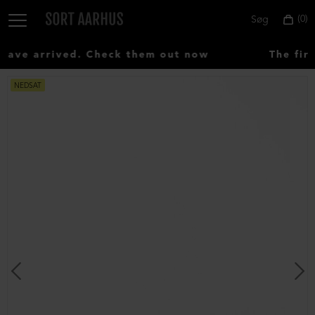
0
Søg
ave arrived. Check them out now
The firs
NEDSAT
Vælg
land:
Denmark