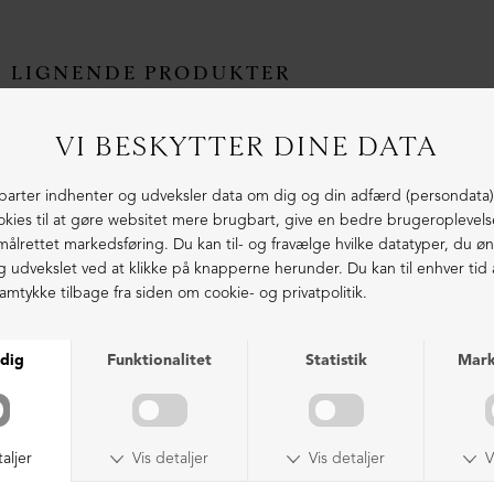
LIGNENDE PRODUKTER
NEDSAT
LIMITED EDITION
Sandal med velcro
Slippers sandal med spænder
DKK 2.199,00
DKK 1.499,00
DKK 1.999,00