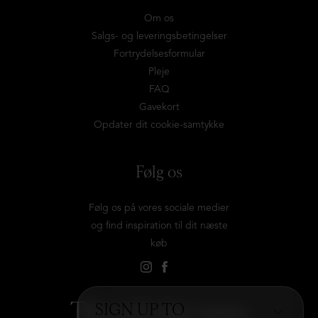
Om os
Salgs- og leveringsbetingelser
Fortrydelsesformular
Pleje
FAQ
Gavekort
Opdater dit cookie-samtykke
Følg os
Følg os på vores sociale medier
og find inspiration til dit næste
køb
Tilmeld dig vores
SIGN UP TO