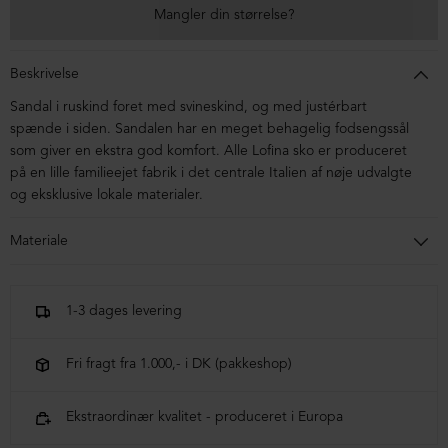
Mangler din størrelse?
Beskrivelse
Sandal i ruskind foret med svineskind, og med justérbart
spænde i siden. Sandalen har en meget behagelig fodsengssål
som giver en ekstra god komfort. A
lle Lofina sko er produceret
på en lille familieejet fabrik i det centrale Italien af nøje udvalgte
og eksklusive lokale materialer.
Materiale
Sandalen er i ruskind foret med svineskind. Sålen er en
letvægtssål foret med ruskind.
1-3 dages levering
Fri fragt fra 1.000,- i DK (pakkeshop)
Ekstraordinær kvalitet - produceret i Europa