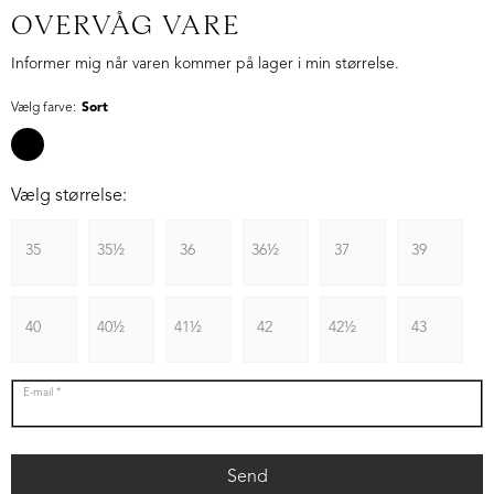
OVERVÅG VARE
Informer mig når varen kommer på lager i min størrelse.
Vælg farve:
Sort
Vælg størrelse:
35
35½
36
36½
37
39
40
40½
41½
42
42½
43
E-mail