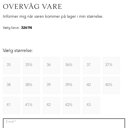
OVERVÅG VARE
Informer mig når varen kommer på lager i min størrelse.
Vælg farve:
3261N
Vælg størrelse:
35
35½
36
36½
37
37½
38
38½
39
39½
40
40½
41
41½
42
42½
43
E-mail