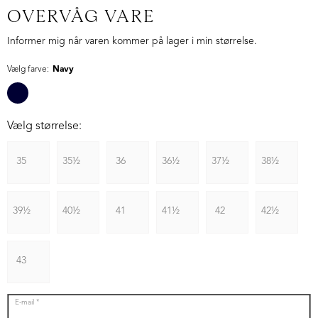
OVERVÅG VARE
Informer mig når varen kommer på lager i min størrelse.
Vælg farve:
Navy
Vælg størrelse:
35
35½
36
36½
37½
38½
39½
40½
41
41½
42
42½
43
E-mail